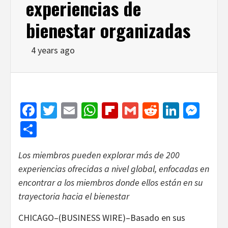
experiencias de
bienestar organizadas
4 years ago
Facebook
Twitter
Email
WhatsApp
Flipboard
Gmail
Reddit
Linked
Mes
Share
Los miembros pueden explorar más de 200
experiencias ofrecidas a nivel global, enfocadas en
encontrar a los miembros donde ellos están en su
trayectoria hacia el bienestar
CHICAGO–(BUSINESS WIRE)–Basado en sus