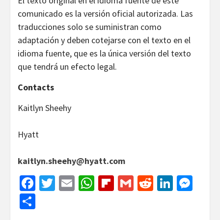
El texto original en el idioma fuente de este
comunicado es la versión oficial autorizada. Las
traducciones solo se suministran como
adaptación y deben cotejarse con el texto en el
idioma fuente, que es la única versión del texto
que tendrá un efecto legal.
Contacts
Kaitlyn Sheehy
Hyatt
kaitlyn.sheehy@hyatt.com
Facebook
Twitter
Email
WhatsApp
Flipboard
Gmail
Reddit
Linked
Mes
Share