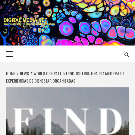
Skip
to
content
DIGITAL MEDIA
YOUR GATEWAY TO DIGITAL MEDIA CREATION
NET
Primary
Menu
HOME
NEWS
WORLD OF HYATT INTRODUCE FIND: UNA PLATAFORMA DE
EXPERIENCIAS DE BIENESTAR ORGANIZADAS