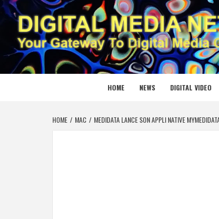
Skip
to
content
DIGITAL
YOUR GATEWAY TO DIGITAL MEDIA CREATION
HOME
NEWS
DIGITAL VIDEO
HOME
MAC
MEDIDATA LANCE SON APPLI NATIVE MYMEDIDATA