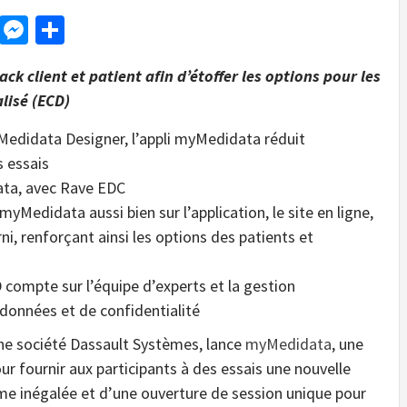
d
dit
LinkedIn
Messenger
Share
ck client et patient afin d’étoffer les options pour les
alisé (ECD)
 Medidata Designer, l’appli myMedidata réduit
 essais
ata, avec Rave EDC
myMedidata aussi bien sur l’application, le site en ligne,
rni, renforçant ainsi les options des patients et
D compte sur l’équipe d’experts et la gestion
données et de confidentialité
une société Dassault Systèmes, lance
myMedidata
, une
our fournir aux participants à des essais une nouvelle
me inégalée et d’une ouverture de session unique pour