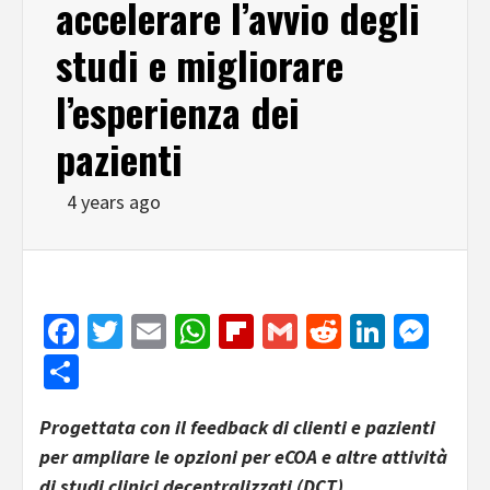
accelerare l’avvio degli
studi e migliorare
l’esperienza dei
pazienti
4 years ago
Facebook
Twitter
Email
WhatsApp
Flipboard
Gmail
Reddit
Linked
Mes
Share
Progettata con il feedback di clienti e pazienti
per ampliare le opzioni per eCOA e altre attività
di studi clinici decentralizzati (DCT)