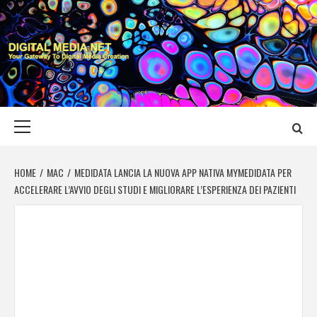
Skip
to
content
DIGITAL MEDIA
YOUR GATEWAY TO DIGITAL MEDIA CREATION
NET
Primary
Menu
HOME
MAC
MEDIDATA LANCIA LA NUOVA APP NATIVA MYMEDIDATA PER
ACCELERARE L’AVVIO DEGLI STUDI E MIGLIORARE L’ESPERIENZA DEI PAZIENTI