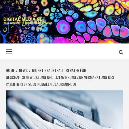
Skip
to
content
DIGITAL MEDIA
YOUR GATEWAY TO DIGITAL MEDIA CREATION
NET
Primary
Menu
HOME
NEWS
BIONXT BEAUFTRAGT BERATER FÜR
GESCHÄFTSENTWICKLUNG UND LIZENZIERUNG ZUR VERMARKTUNG DES
PATENTIERTEN SUBLINGUALEN CLADRIBIN-ODF