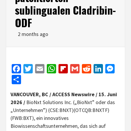
sublingualen Cladribin-
ODF
2 months ago
Facebook
Twitter
Email
WhatsApp
Flipboard
Gmail
Reddit
Linked
Mes
Share
VANCOUVER, BC / ACCESS Newswire / 15. Juni
2026 /
BioNxt Solutions Inc. („BioNxt” oder das
„Unternehmen”) (CSE:BNXT)(OTCQB:BNXTF)
(FWB:BXT), ein innovatives
Biowissenschaftsunternehmen, das sich auf