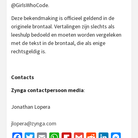
@GirlsWhoCode.
Deze bekendmaking is officieel geldend in de
originele brontaal. Vertalingen zijn slechts als
leeshulp bedoeld en moeten worden vergeleken
met de tekst in de brontaal, die als enige
rechtsgeldig is.
Contacts
Zynga contactpersoon media
:
Jonathan Lopera
jlopera@zynga.com
Facebook
Twitter
Email
WhatsApp
Flipboard
Gmail
Reddit
Linked
Mes