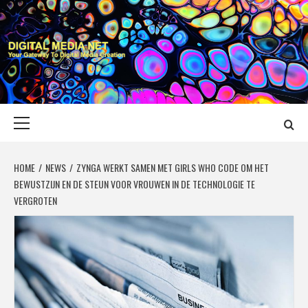
Skip
to
content
DIGITAL MEDIA
YOUR GATEWAY TO DIGITAL MEDIA CREATION
NET
Primary
Menu
HOME
NEWS
ZYNGA WERKT SAMEN MET GIRLS WHO CODE OM HET
BEWUSTZIJN EN DE STEUN VOOR VROUWEN IN DE TECHNOLOGIE TE
VERGROTEN