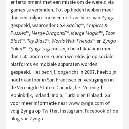
entertainment met een missie om de wereld via
games te verbinden. Tot op heden hebben meer
dan een miljard mensen de franchises van Zynga
gespeeld, waaronder
CSR Racing
™,
Empires &
Puzzles
™,
Merge Dragons!
™,
Merge Magic!
™,
Toon
Blast
™,
Toy Blast
™,
Words With Friends
™ en
Zynga
Poker
™. Zynga’s games zijn beschikbaar in meer
dan 150 landen en kunnen wereldwijd op sociale
platforms en mobiele apparaten worden
gespeeld. Het bedrijf, opgericht in 2007, heeft zijn
hoofdkantoor in San Francisco en vestigingen in
de Verenigde Staten, Canada, het Verenigd
Koninkrijk, Ierland, India, Turkije en Finland. Ga
voor meer informatie naar
www.zynga.com
of
volg Zynga op
Twitter
,
Instagram
,
Facebook
of de
blog van Zynga
.