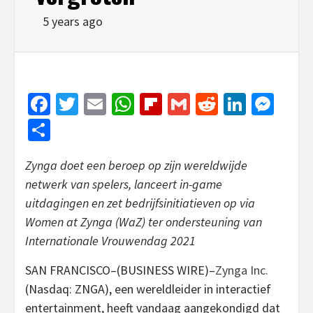
5 years ago
Facebook
Twitter
Email
WhatsApp
Flipboard
Gmail
Reddit
Linked
Mes
Share
Zynga doet een beroep op zijn wereldwijde
netwerk van spelers, lanceert in-game
uitdagingen en zet bedrijfsinitiatieven op via
Women at Zynga (WaZ) ter ondersteuning van
Internationale Vrouwendag 2021
SAN FRANCISCO–(BUSINESS WIRE)–
Zynga Inc.
(Nasdaq: ZNGA), een wereldleider in interactief
entertainment, heeft vandaag aangekondigd dat