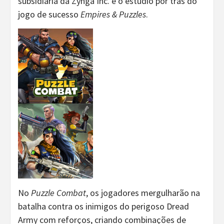
subsidiária da Zynga Inc. e o estúdio por trás do
jogo de sucesso
Empires & Puzzles
.
No
Puzzle Combat
, os jogadores mergulharão na
batalha contra os inimigos do perigoso Dread
Army com reforços, criando combinações de