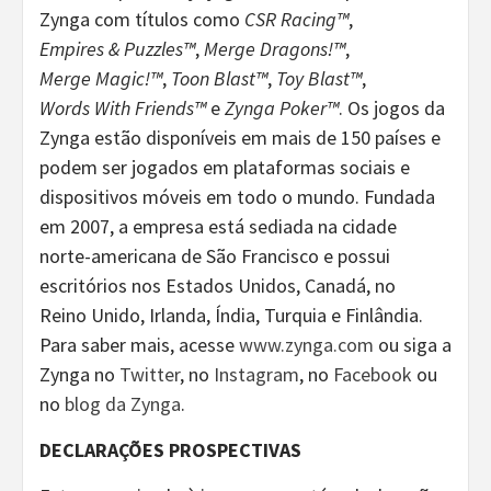
Zynga com títulos como
CSR Racing™
,
Empires & Puzzles™
,
Merge Dragons!™
,
Merge Magic!™
,
Toon Blast™
,
Toy Blast™
,
Words With Friends™
e
Zynga Poker™
. Os jogos da
Zynga estão disponíveis em mais de 150 países e
podem ser jogados em plataformas sociais e
dispositivos móveis em todo o mundo. Fundada
em 2007, a empresa está sediada na cidade
norte-americana de São Francisco e possui
escritórios nos Estados Unidos, Canadá, no
Reino Unido, Irlanda, Índia, Turquia e Finlândia.
Para saber mais, acesse
www.zynga.com
ou siga a
Zynga no
Twitter
, no
Instagram
, no
Facebook
ou
no
blog da Zynga
.
DECLARAÇÕES PROSPECTIVAS