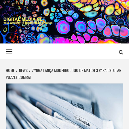
Skip
to
content
DIGITAL MEDIA
YOUR GATEWAY TO DIGITAL MEDIA CREATION
NET
Primary
Menu
HOME
NEWS
ZYNGA LANÇA MODERNO JOGO DE MATCH 3 PARA CELULAR
PUZZLE COMBAT