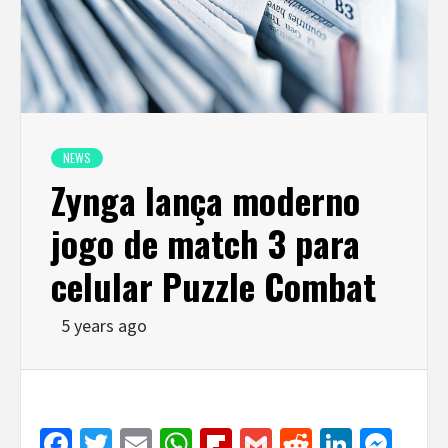
NEWS
Zynga lança moderno
jogo de match 3 para
celular Puzzle Combat
5 years ago
Facebook
Twitter
Email
WhatsApp
Flipboard
Gmail
Reddit
Linked
Mes