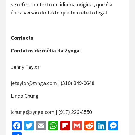
se referir ao texto no idioma original, que é a
única versão do texto que tem efeito legal.
Contacts
Contatos de mídia da Zynga
:
Jenny Taylor
jetaylor@zynga.com
| (310) 849-0648
Linda Chung
lchung@zynga.com
| (917) 226-8550
Facebook
Twitter
Email
WhatsApp
Flipboard
Gmail
Reddit
Linked
Mes