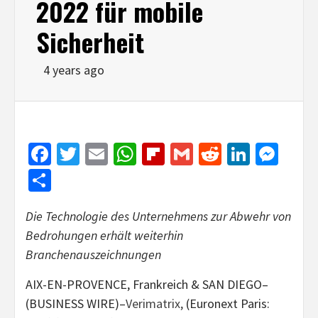
2022 für mobile
Sicherheit
4 years ago
Facebook
Twitter
Email
WhatsApp
Flipboard
Gmail
Reddit
Linked
Mes
Share
Die Technologie des Unternehmens zur Abwehr von
Bedrohungen erhält weiterhin
Branchenauszeichnungen
AIX-EN-PROVENCE, Frankreich & SAN DIEGO–
(BUSINESS WIRE)–
Verimatrix,
(Euronext Paris: