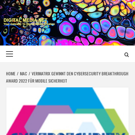
Skip
to
content
DIGITAL MEDIA
YOUR GATEWAY TO DIGITAL MEDIA CREATION
NET
Primary
Menu
HOME
MAC
VERIMATRIX GEWINNT DEN CYBERSECURITY BREAKTHROUGH
AWARD 2022 FÜR MOBILE SICHERHEIT