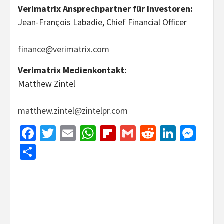
Verimatrix Ansprechpartner für Investoren:
Jean-François Labadie, Chief Financial Officer
finance@verimatrix.com
Verimatrix Medienkontakt:
Matthew Zintel
matthew.zintel@zintelpr.com
Facebook
Twitter
Email
WhatsApp
Flipboard
Gmail
Reddit
Linked
Mes
Share