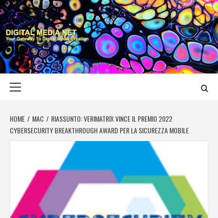
Skip
to
content
DIGITAL MEDIA
YOUR GATEWAY TO DIGITAL MEDIA CREATION
NET
Primary
Menu
HOME
MAC
RIASSUNTO: VERIMATRIX VINCE IL PREMIO 2022
CYBERSECURITY BREAKTHROUGH AWARD PER LA SICUREZZA MOBILE