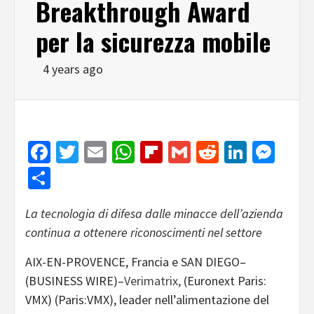
Breakthrough Award
per la sicurezza mobile
4 years ago
Facebook
Twitter
Email
WhatsApp
Flipboard
Gmail
Reddit
Linked
Mes
Share
La tecnologia di difesa dalle minacce dell’azienda
continua a ottenere riconoscimenti nel settore
AIX-EN-PROVENCE, Francia e SAN DIEGO–
(BUSINESS WIRE)–
Verimatrix,
(Euronext Paris:
VMX) (Paris:VMX), leader nell’alimentazione del