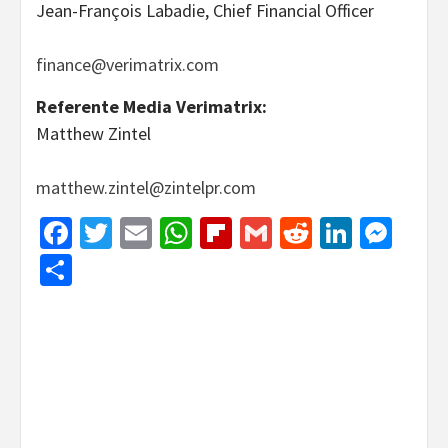
Jean-François Labadie, Chief Financial Officer
finance@verimatrix.com
Referente Media Verimatrix:
Matthew Zintel
matthew.zintel@zintelpr.com
Facebook
Twitter
Email
WhatsApp
Flipboard
Gmail
Reddit
Linked
Mes
Share