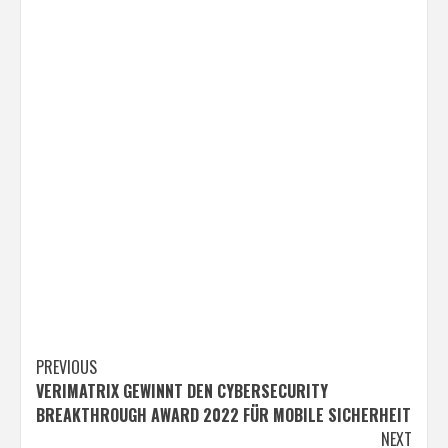
Post
PREVIOUS
VERIMATRIX GEWINNT DEN CYBERSECURITY
navigation
BREAKTHROUGH AWARD 2022 FÜR MOBILE SICHERHEIT
NEXT