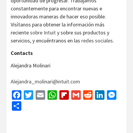
oportunidad de progresar. Trabajamos
constantemente para encontrar nuevas e
innovadoras maneras de hacer eso posible.
Visítanos para obtener la información más
reciente
sobre Intuit
y sobre sus productos y
servicios, y encuéntranos en las
redes sociales
.
Contacts
Alejandra Molinari
Alejandra_molinari@intuit.com
Facebook
Twitter
Email
WhatsApp
Flipboard
Gmail
Reddit
Linked
Mes
Share