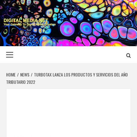
Skip
to
content
DIGITAL MEDIA
YOUR GATEWAY TO DIGITAL MEDIA CREATION
NET
Primary
Menu
HOME
NEWS
TURBOTAX LANZA LOS PRODUCTOS Y SERVICIOS DEL AÑO
TRIBUTARIO 2022