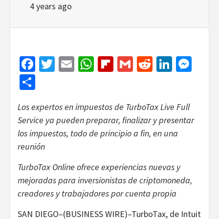
4 years ago
Facebook
Twitter
Email
WhatsApp
Flipboard
Gmail
Reddit
Linked
Mes
Share
Los expertos en impuestos de TurboTax Live Full
Service ya pueden preparar, finalizar y presentar
los impuestos, todo de principio a fin, en una
reunión
TurboTax Online ofrece experiencias nuevas y
mejoradas para inversionistas de criptomoneda,
creadores y trabajadores por cuenta propia
SAN DIEGO–(BUSINESS WIRE)–TurboTax, de Intuit