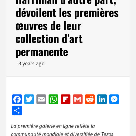
dévoilent les premières
œuvres de leur
collection d’art
permanente
3 years ago
Facebook
Twitter
Email
WhatsApp
Flipboard
Gmail
Reddit
Linked
Mes
Share
La première galerie en ligne reflète la
communauté mondiale et diversifiée de Tezos