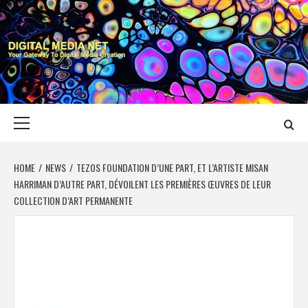
Skip
to
content
DIGITAL MEDIA
YOUR GATEWAY TO DIGITAL MEDIA CREATION
NET
Primary
Menu
HOME
NEWS
TEZOS FOUNDATION D’UNE PART, ET L’ARTISTE MISAN
HARRIMAN D’AUTRE PART, DÉVOILENT LES PREMIÈRES ŒUVRES DE LEUR
COLLECTION D’ART PERMANENTE