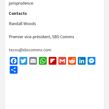
jurisprudence.
Contacts
Randall Woods
Premier vice-président, SBS Comms
tezos@sbscomms.com
Facebook
Twitter
Email
WhatsApp
Flipboard
Gmail
Reddit
Linked
Mes
Share