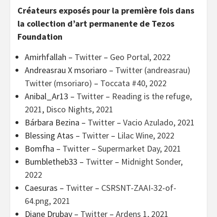
Créateurs exposés pour la première fois dans
la collection d’art permanente de Tezos
Foundation
Amirhfallah –
Twitter
–
Geo Portal, 2022
Andreasrau X msoriaro –
Twitter (andreasrau)
Twitter (msoriaro)
–
Toccata #40, 2022
Anibal_Ar13 –
Twitter
–
Reading is the refuge,
2021
,
Disco Nights, 2021
Bárbara Bezina –
Twitter
–
Vacio Azulado, 2021
Blessing Atas –
Twitter
–
Lilac Wine, 2022
Bomfha –
Twitter
–
Supermarket Day, 2021
Bumbletheb33 –
Twitter
–
Midnight Sonder,
2022
Caesuras –
Twitter
–
CSRSNT-ZAAI-32-of-
64.png, 2021
Diane Drubay –
Twitter
–
Ardens 1, 2021