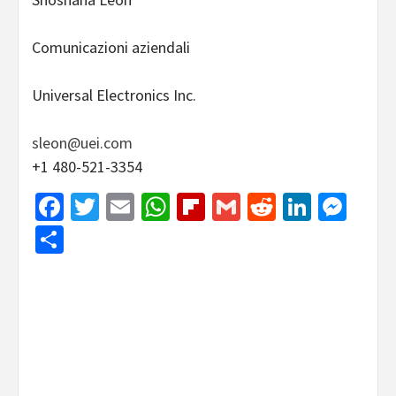
Comunicazioni aziendali
Universal Electronics Inc.
sleon@uei.com
+1 480-521-3354
Facebook
Twitter
Email
WhatsApp
Flipboard
Gmail
Reddit
Linked
Mes
Share