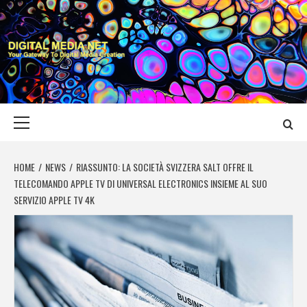
Skip
to
content
DIGITAL MEDIA
YOUR GATEWAY TO DIGITAL MEDIA CREATION
NET
Primary
Menu
HOME
NEWS
RIASSUNTO: LA SOCIETÀ SVIZZERA SALT OFFRE IL
TELECOMANDO APPLE TV DI UNIVERSAL ELECTRONICS INSIEME AL SUO
SERVIZIO APPLE TV 4K