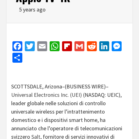
5 years ago
Facebook
Twitter
Email
WhatsApp
Flipboard
Gmail
Reddit
Linked
Mes
Share
SCOTTSDALE, Arizona–(BUSINESS WIRE)–
Universal Electronics Inc. (UEI)
(NASDAQ: UEIC),
leader globale nelle soluzioni di controllo
universale wireless per l’intrattenimento
domestico e i dispositivi smart home, ha
annunciato che l’operatore di telecomunicazioni
svizzero
Salt
, fornitore di servizi innovativi di