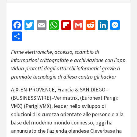
Facebook
Twitter
Email
WhatsApp
Flipboard
Gmail
Reddit
Linked
Mes
Share
Firme elettroniche, accesso, scambio di
informazioni crittografate e archiviazione con l’app
Vidua protetti dagli attacchi informatici grazie a
premiate tecnologie di difesa contro gli hacker
AIX-EN-PROVENCE, Francia & SAN DIEGO–
(BUSINESS WIRE)–
Verimatrix
, (Euronext Parigi:
VMX) (Parigi:VMX), leader nello sviluppo di
soluzioni di sicurezza orientate alle persone e alla
base del moderno mondo connesso, oggi ha
annunciato che l’azienda olandese
Cleverbase
ha