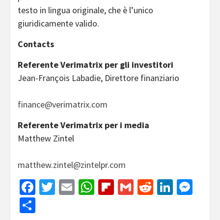
testo in lingua originale, che è l’unico
giuridicamente valido.
Contacts
Referente Verimatrix per gli investitori
Jean-François Labadie, Direttore finanziario
finance@verimatrix.com
Referente Verimatrix per i media
Matthew Zintel
matthew.zintel@zintelpr.com
Facebook
Twitter
Email
WhatsApp
Flipboard
Gmail
Reddit
Linked
Mes
Share