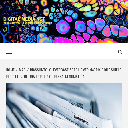
Skip
to
content
DIGITAL MEDIA
YOUR GATEWAY TO DIGITAL MEDIA CREATION
NET
Primary
Menu
HOME
MAC
RIASSUNTO: CLEVERBASE SCEGLIE VERIMATRIX CODE SHIELD
PER OTTENERE UNA FORTE SICUREZZA INFORMATICA