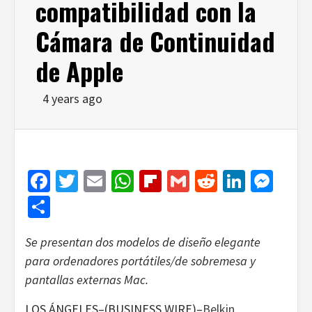
compatibilidad con la
Cámara de Continuidad
de Apple
4 years ago
Facebook
Twitter
Email
WhatsApp
Flipboard
Gmail
Reddit
Linked
Mes
Share
Se presentan dos modelos de diseño elegante
para ordenadores portátiles/de sobremesa y
pantallas externas Mac.
LOS ÁNGELES–(BUSINESS WIRE)–
Belkin
,