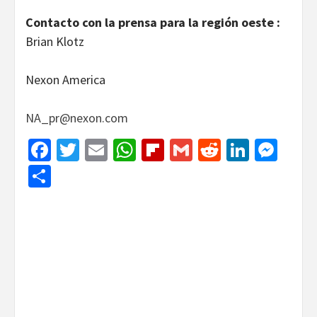
Contacto con la prensa para la región oeste
:
Brian Klotz
Nexon America
NA_pr@nexon.com
Facebook
Twitter
Email
WhatsApp
Flipboard
Gmail
Reddit
Linked
Mes
Share