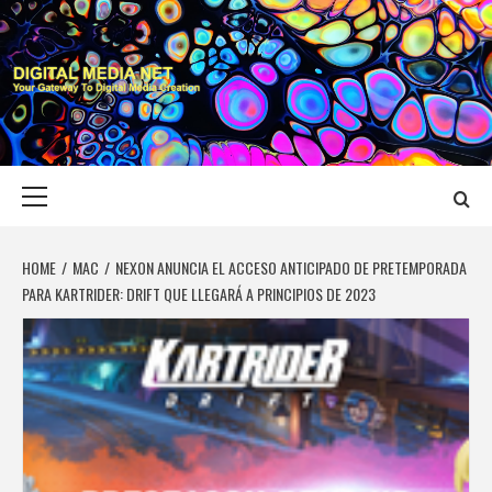
Skip
to
content
DIGITAL MEDIA
YOUR GATEWAY TO DIGITAL MEDIA CREATION
NET
Primary
Menu
HOME
MAC
NEXON ANUNCIA EL ACCESO ANTICIPADO DE PRETEMPORADA
PARA KARTRIDER: DRIFT QUE LLEGARÁ A PRINCIPIOS DE 2023