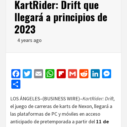
KartRider: Drift que
llegará a principios de
2023
4 years ago
Facebook
Twitter
Email
WhatsApp
Flipboard
Gmail
Reddit
Linked
Mes
Share
LOS ÁNGELES–(BUSINESS WIRE)–
KartRider: Drift
,
el juego de carreras de karts de Nexon,
llegará a
las plataformas de PC y móviles en acceso
anticipado de pretemporada a partir del
11 de