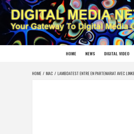
Skip
to
content
DIGITAL
YOUR GATEWAY TO DIGITAL MEDIA CREATION
HOME
NEWS
DIGITAL VIDEO
HOME
MAC
LAMBDATEST ENTRE EN PARTENARIAT AVEC LINKE