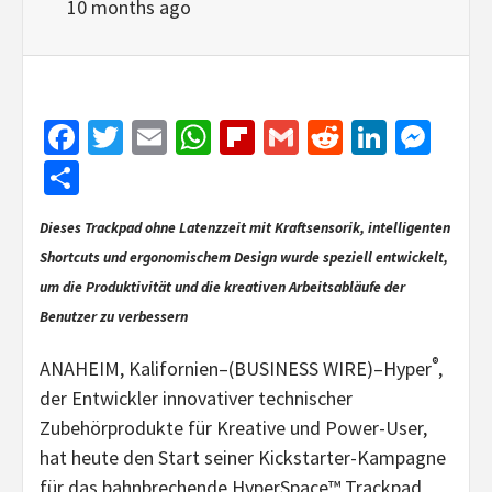
10 months ago
Facebook
Twitter
Email
WhatsApp
Flipboard
Gmail
Reddit
Linked
Mes
Share
Dieses Trackpad ohne Latenzzeit mit Kraftsensorik, intelligenten
Shortcuts und ergonomischem Design wurde speziell entwickelt,
um die Produktivität und die kreativen Arbeitsabläufe der
Benutzer zu verbessern
®
ANAHEIM, Kalifornien–(BUSINESS WIRE)–Hyper
,
der Entwickler innovativer technischer
Zubehörprodukte für Kreative und Power-User,
hat heute den Start seiner Kickstarter-Kampagne
für das bahnbrechende HyperSpace™ Trackpad