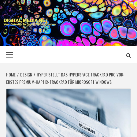
Skip
to
content
DIGITAL MEDIA
YOUR GATEWAY TO DIGITAL MEDIA CREATION
NET
Primary
Menu
HOME
DESIGN
HYPER STELLT DAS HYPERSPACE TRACKPAD PRO VOR:
ERSTES PREMIUM-HAPTIC-TRACKPAD FÜR MICROSOFT WINDOWS