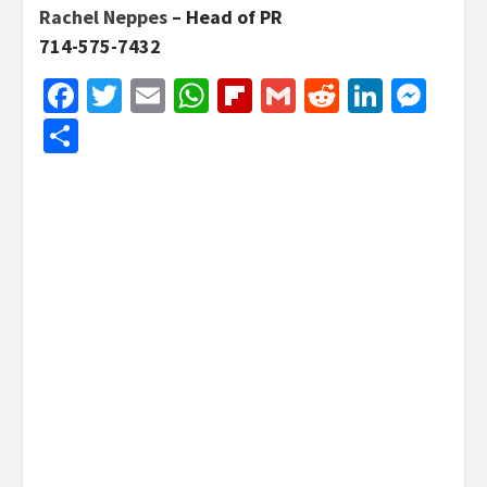
Rachel Neppes
– Head of PR
714-575-7432
Facebook
Twitter
Email
WhatsApp
Flipboard
Gmail
Reddit
Linked
Mes
Share