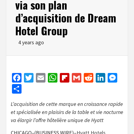
via son plan
d’acquisition de Dream
Hotel Group
4 years ago
Facebook
Twitter
Email
WhatsApp
Flipboard
Gmail
Reddit
Linked
Mes
Share
L’acquisition de cette marque en croissance rapide
et spécialisée en plaisirs de la table et vie nocturne
va élargir l’offre hôtelière unique de Hyatt
CHICAGO–(BUSINESS WIRE)–
Hyatt Hotels