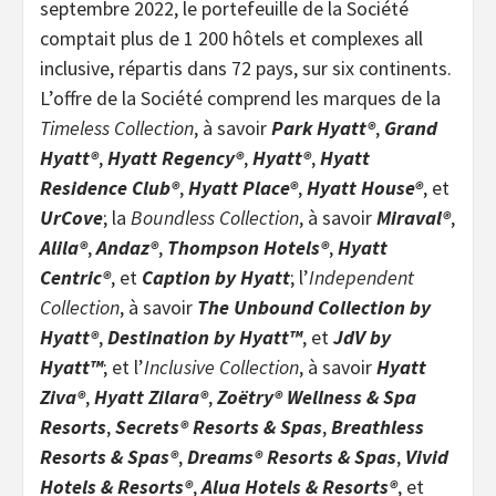
septembre 2022, le portefeuille de la Société
comptait plus de 1 200 hôtels et complexes all
inclusive, répartis dans 72 pays, sur six continents.
L’offre de la Société comprend les marques de la
Timeless Collection
, à savoir
Park Hyatt®
,
Grand
Hyatt®
,
Hyatt Regency®
,
Hyatt®
,
Hyatt
Residence Club®
,
Hyatt Place®
,
Hyatt House®
, et
UrCove
; la
Boundless Collection
, à savoir
Miraval®
,
Alila®
,
Andaz®
,
Thompson Hotels®
,
Hyatt
Centric®
, et
Caption by Hyatt
; l’
Independent
Collection
, à savoir
The Unbound Collection by
Hyatt®
,
Destination by Hyatt™
, et
JdV by
Hyatt™
; et l’
Inclusive Collection
, à savoir
Hyatt
Ziva®
,
Hyatt Zilara®
,
Zoëtry® Wellness & Spa
Resorts
,
Secrets® Resorts & Spas
,
Breathless
Resorts & Spas®
,
Dreams® Resorts & Spas
,
Vivid
Hotels & Resorts®
,
Alua Hotels & Resorts®
, et