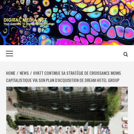
Skip
to
content
DIGITAL MEDIA
YOUR GATEWAY TO DIGITAL MEDIA CREATION
NET
Primary
Menu
HOME
NEWS
HYATT CONTINUE SA STRATÉGIE DE CROISSANCE MOINS
CAPITALISTIQUE VIA SON PLAN D’ACQUISITION DE DREAM HOTEL GROUP