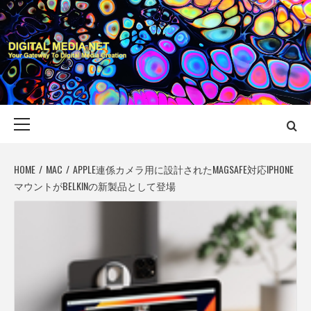
Skip
to
content
DIGITAL MEDIA
YOUR GATEWAY TO DIGITAL MEDIA CREATION
NET
Primary
Menu
HOME
MAC
APPLE連係カメラ用に設計されたMAGSAFE対応IPHONE
マウントがBELKINの新製品として登場