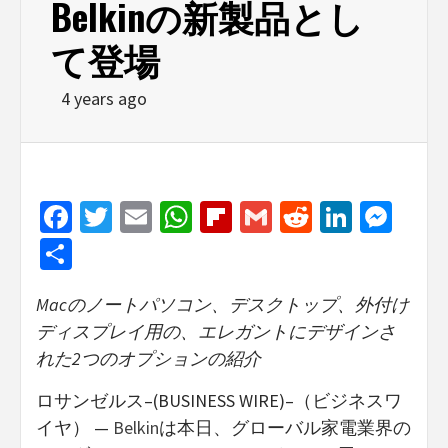
Belkinの新製品とし
て登場
4 years ago
Facebook
Twitter
Email
WhatsApp
Flipboard
Gmail
Reddit
Linked
Mes
Share
Mac
のノートパソコン、デスクトップ、外付け
ディスプレイ用の、エレガントにデザインさ
れた
2
つのオプションの紹介
ロサンゼルス–(BUSINESS WIRE)–（ビジネスワ
イヤ） —
Belkin
は本日、グローバル家電業界の