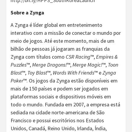
http://bit.ly/HPPS_SouthKoreaLaunch
Sobre a Zynga
A Zynga é líder global em entretenimento
interativo com a missão de conectar o mundo por
meio de jogos. Até este momento, mais de um
bilhão de pessoas já jogaram as franquias da
Zynga com títulos como
CSR Racing
™,
Empires &
Puzzles
™,
Merge Dragons!
™,
Merge Magic!
™,
Toon
Blast
™,
Toy Blast
™,
Words With Friends
™ e
Zynga
Poker
™. Os jogos da Zynga estão disponíveis em
mais de 150 países e podem ser jogados em
plataformas sociais e dispositivos móveis em
todo o mundo. Fundada em 2007, a empresa está
sediada na cidade norte-americana de São
Francisco e possui escritórios nos Estados
Unidos, Canadá, Reino Unido, Irlanda, Índia,