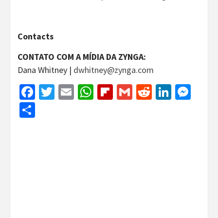
Contacts
CONTATO COM A MÍDIA DA ZYNGA:
Dana Whitney |
dwhitney@zynga.com
Facebook
Twitter
Email
WhatsApp
Flipboard
Gmail
Reddit
Linked
Mes
Share