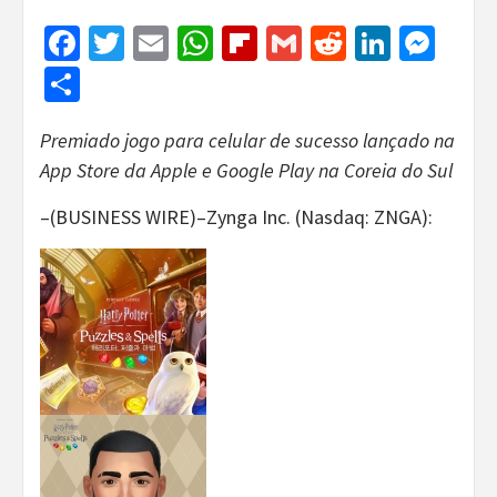
Facebook
Twitter
Email
WhatsApp
Flipboard
Gmail
Reddit
Linked
Mes
Share
Premiado jogo para celular de sucesso lançado na
App Store da Apple e Google Play na Coreia do Sul
–(BUSINESS WIRE)–Zynga Inc. (Nasdaq: ZNGA):