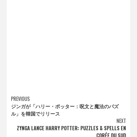
Post
PREVIOUS
ジンガが「ハリー・ポッター：呪文と魔法のパズ
navigation
ル」を韓国でリリース
NEXT
ZYNGA LANCE HARRY POTTER: PUZZLES & SPELLS EN
CORÉE DU SUD