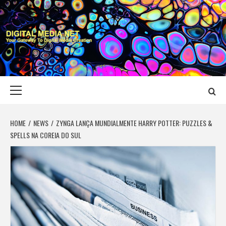
Skip
to
content
DIGITAL MEDIA
YOUR GATEWAY TO DIGITAL MEDIA CREATION
NET
Primary
Menu
HOME
NEWS
ZYNGA LANÇA MUNDIALMENTE HARRY POTTER: PUZZLES &
SPELLS NA COREIA DO SUL