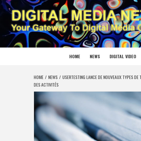
Skip
to
content
DIGITAL
YOUR GATEWAY TO DIGITAL MEDIA CREATION
HOME
NEWS
DIGITAL VIDEO
HOME
NEWS
USERTESTING LANCE DE NOUVEAUX TYPES DE TE
DES ACTIVITÉS