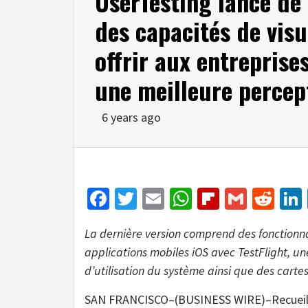
UserTesting lance de
des capacités de visu
offrir aux entreprises
une meilleure percept
6 years ago
Facebook
Twitter
Email
WhatsApp
Flipboar
Gmail
Red
La dernière version comprend des fonctionnali
applications mobiles iOS avec TestFlight, une
d’utilisation du système ainsi que des cartes
SAN FRANCISCO–(BUSINESS WIRE)–Recueillir