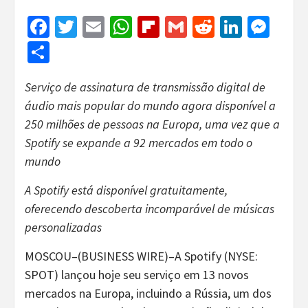
Facebook
Twitter
Email
WhatsApp
Flipboard
Gmail
Reddit
Linked
Mes
Share
Serviço de assinatura de transmissão digital de
áudio mais popular do mundo agora disponível a
250 milhões de pessoas na Europa, uma vez que a
Spotify se expande a 92 mercados em todo o
mundo
A Spotify está disponível gratuitamente,
oferecendo descoberta incomparável de músicas
personalizadas
MOSCOU–(BUSINESS WIRE)–A Spotify (NYSE:
SPOT) lançou hoje seu serviço em 13 novos
mercados na Europa, incluindo a Rússia, um dos