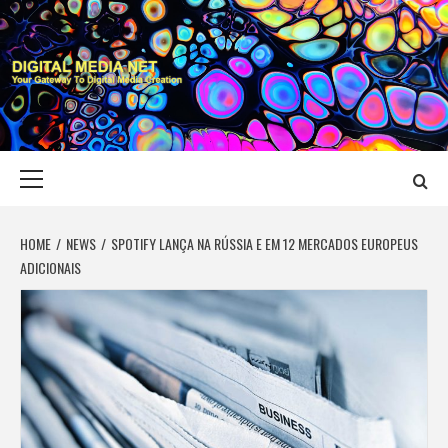
Skip
to
content
DIGITAL MEDIA
YOUR GATEWAY TO DIGITAL MEDIA CREATION
NET
Primary
Menu
HOME
NEWS
SPOTIFY LANÇA NA RÚSSIA E EM 12 MERCADOS EUROPEUS
ADICIONAIS