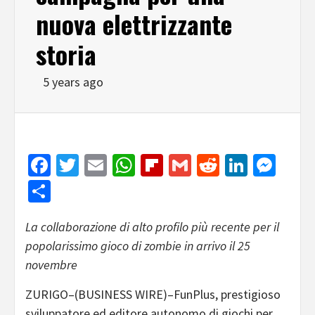
nuova elettrizzante
storia
5 years ago
Facebook
Twitter
Email
WhatsApp
Flipboard
Gmail
Reddit
Linked
Mes
Share
La collaborazione di alto profilo più recente per il
popolarissimo gioco di zombie in arrivo il 25
novembre
ZURIGO–(BUSINESS WIRE)–FunPlus, prestigioso
sviluppatore ed editore autonomo di giochi per