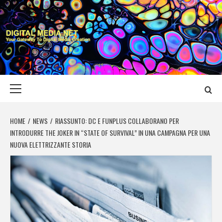
Skip
to
content
DIGITAL MEDIA
YOUR GATEWAY TO DIGITAL MEDIA CREATION
NET
Primary
Menu
HOME
NEWS
RIASSUNTO: DC E FUNPLUS COLLABORANO PER
INTRODURRE THE JOKER IN “STATE OF SURVIVAL” IN UNA CAMPAGNA PER UNA
NUOVA ELETTRIZZANTE STORIA