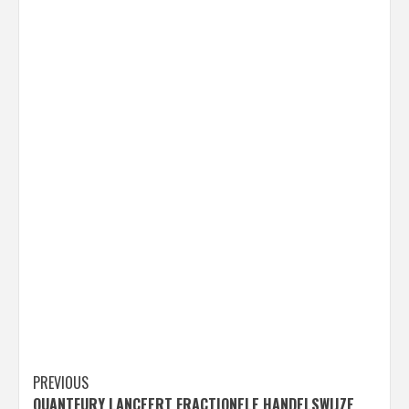
Post
PREVIOUS
QUANTFURY LANCEERT FRACTIONELE HANDELSWIJZE