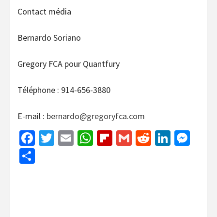
Contact média
Bernardo Soriano
Gregory FCA pour Quantfury
Téléphone : 914-656-3880
E-mail :
bernardo@gregoryfca.com
Facebook
Twitter
Email
WhatsApp
Flipboard
Gmail
Reddit
Linked
Mes
Share