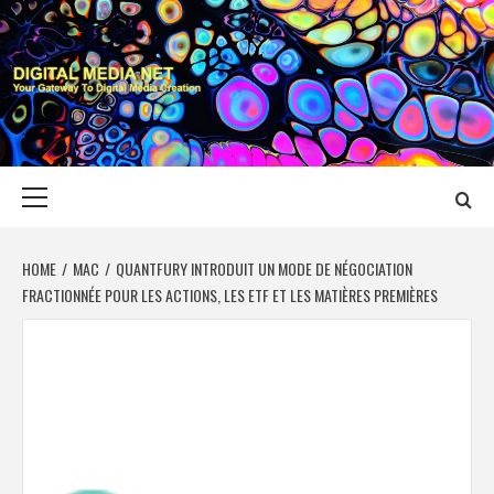
Skip
to
content
DIGITAL MEDIA
YOUR GATEWAY TO DIGITAL MEDIA CREATION
NET
Primary
Menu
HOME
MAC
QUANTFURY INTRODUIT UN MODE DE NÉGOCIATION
FRACTIONNÉE POUR LES ACTIONS, LES ETF ET LES MATIÈRES PREMIÈRES