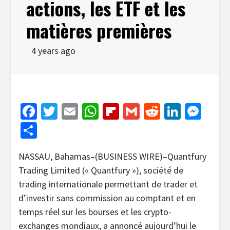
actions, les ETF et les
matières premières
4 years ago
Facebook
Twitter
Email
WhatsApp
Flipboard
Gmail
Reddit
Linked
Mes
Share
NASSAU, Bahamas–(BUSINESS WIRE)–Quantfury
Trading Limited (« Quantfury »), société de
trading internationale permettant de trader et
d’investir sans commission au comptant et en
temps réel sur les bourses et les crypto-
exchanges mondiaux, a annoncé aujourd’hui le