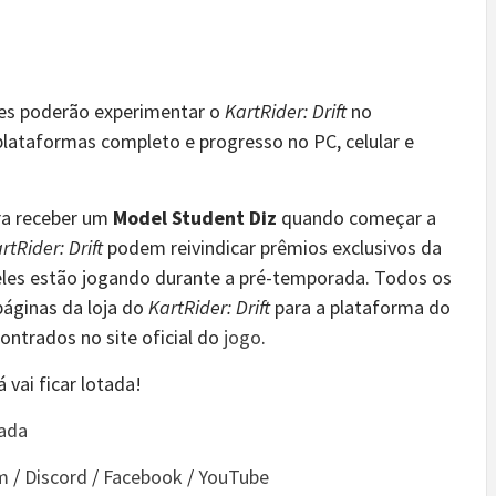
res poderão experimentar o
KartRider: Drift
no
plataformas completo e progresso no PC, celular e
a receber um
Model Student Diz
quando começar a
rtRider: Drift
podem reivindicar prêmios exclusivos da
les estão jogando durante a pré-temporada. Todos os
páginas da loja do
KartRider: Drift
para a plataforma do
ontrados no site oficial do
jogo
.
vai ficar lotada!
ada
m
/
Discord
/
Facebook
/
YouTube