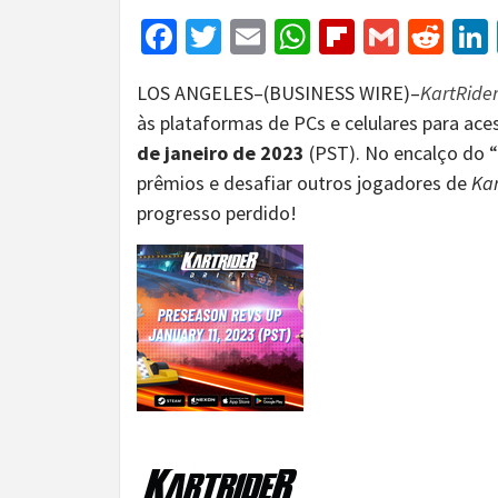
Facebook
Twitter
Email
WhatsApp
Flipboar
Gmail
Red
LOS ANGELES–(BUSINESS WIRE)–
KartRider:
às plataformas
de PCs e celulares para ac
de janeiro de 2023
(PST). No encalço do “
prêmios e desafiar outros jogadores de
Kar
progresso perdido!