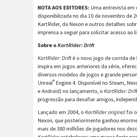
NOTA AOS EDITORES:
Uma entrevista em 
disponibilizada no dia 10 de novembro de 
KartRider, da Nexon e outros detalhes sob
imprensa a seguir para solicitar acesso ao l
Sobre o
KartRider: Drift
KartRider: Drift
é o novo jogo de corrida de
inspira em jogos anteriores da série, ofe
diversos modelos de jogos e grande person
®
Unreal
Engine 4. Disponível no Steam, Nexo
e Android) no lançamento, o
KartRider: Drif
progressão para desafiar amigos, indepen
Lançado em 2004, o
KartRider original
foi o
Nexon
,
que posteriormente ganhou enorme 
mais de 380 milhões de jogadores nos dez
KartRider
estabeleceu uma marca forte nos