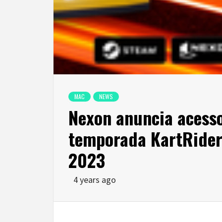
MAC
NEWS
Nexon anuncia acesso
temporada KartRider:
2023
4 years ago