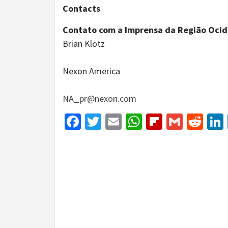
Contacts
Contato com a Imprensa da Região Ocid
Brian Klotz
Nexon America
NA_pr@nexon.com
Facebook
Twitter
Email
WhatsApp
Flipboar
Gmail
Red