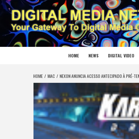
Skip
to
content
DIGITAL
YOUR GATEWAY TO DIGITAL MEDIA CREATION
HOME
NEWS
DIGITAL VIDEO
HOME
MAC
NEXON ANUNCIA ACESSO ANTECIPADO À PRÉ-TEM