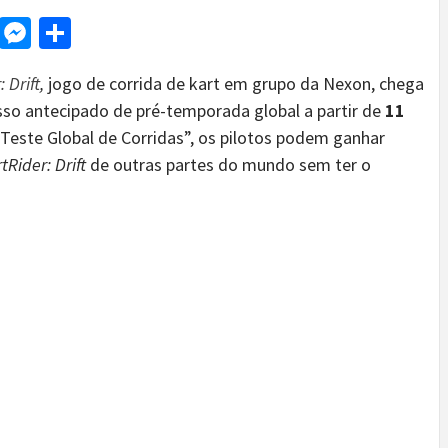
d
dit
LinkedIn
Messenger
Share
 Drift
,
jogo de corrida de kart em grupo da Nexon,
chega
esso antecipado de pré-temporada global a partir de
11
Teste Global de Corridas”, os pilotos podem ganhar
tRider: Drift
de outras partes do mundo sem ter o