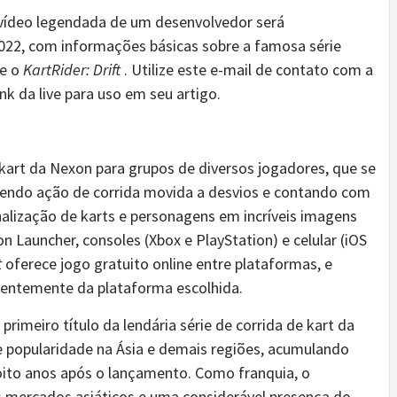
vídeo legendada de um desenvolvedor será
2022, com informações básicas sobre a famosa série
re o
KartRider: Drift
. Utilize este e-mail de contato com a
ink da live para uso em seu artigo.
 kart da Nexon para grupos de diversos jogadores, que se
recendo ação de corrida movida a desvios e contando com
alização de karts e personagens em incríveis imagens
n Launcher, consoles (Xbox e PlayStation) e celular (iOS
t
oferece jogo gratuito online entre plataformas, e
dentemente da plataforma escolhida.
 primeiro título da lendária série de corrida de kart da
popularidade na Ásia e demais regiões, acumulando
oito anos após o lançamento. Como franquia, o
 mercados asiáticos e uma considerável presença do