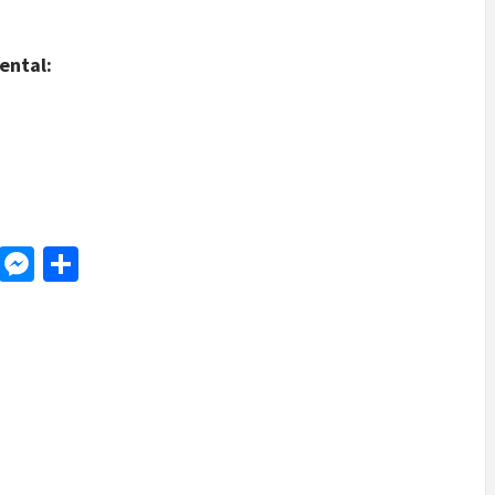
ental
:
d
dit
LinkedIn
Messenger
Share