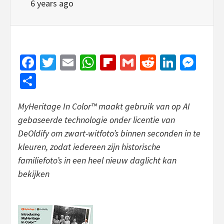
6 years ago
Facebook
Twitter
Email
WhatsApp
Flipboard
Gmail
Reddit
Linked
Mes
Share
MyHeritage In Color™ maakt gebruik van op AI
gebaseerde technologie onder licentie van
DeOldify om zwart-witfoto’s binnen seconden in te
kleuren, zodat iedereen zijn historische
familiefoto’s in een heel nieuw daglicht kan
bekijken