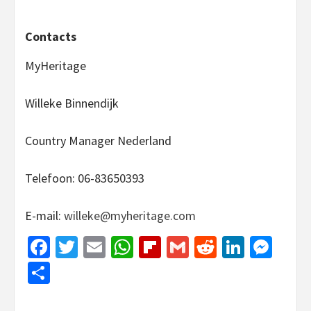
Contacts
MyHeritage
Willeke Binnendijk
Country Manager Nederland
Telefoon: 06-83650393
E-mail:
willeke@myheritage.com
Facebook
Twitter
Email
WhatsApp
Flipboard
Gmail
Reddit
Linked
Mes
Share