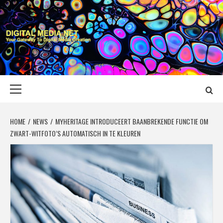
Skip
to
content
DIGITAL MEDIA
YOUR GATEWAY TO DIGITAL MEDIA CREATION
NET
Primary
Menu
HOME
NEWS
MYHERITAGE INTRODUCEERT BAANBREKENDE FUNCTIE OM
ZWART-WITFOTO’S AUTOMATISCH IN TE KLEUREN