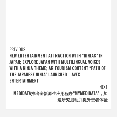
Post
PREVIOUS
NEW ENTERTAINMENT ATTRACTION WITH “NINJAS” IN
navigation
JAPAN; EXPLORE JAPAN WITH MULTILINGUAL VOICES
WITH A NINJA THEME; AR TOURISM CONTENT “PATH OF
THE JAPANESE NINJA” LAUNCHED – AVEX
ENTERTAINMENT
NEXT
MEDIDATA推出全新原生应用程序“MYMEDIDATA”，加
速研究启动并提升患者体验