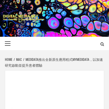
Skip
to
content
DIGITAL MEDIA
YOUR GATEWAY TO DIGITAL MEDIA CREATION
NET
Primary
Menu
HOME
MAC
MEDIDATA推出全新原生應用程式MYMEDIDATA，以加速
研究啟動並提升患者體驗