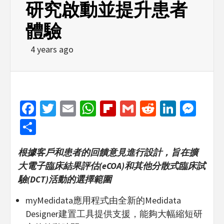
研究啟動並提升患者
體驗
4 years ago
Facebook
Twitter
Email
WhatsApp
Flipboard
Gmail
Reddit
Linked
Mes
Share
根據客戶和患者的回饋意見進行設計，旨在擴
大電子臨床結果評估
(eCOA)
和其他分散式臨床試
驗
(DCT)
活動的選擇範圍
myMedidata應用程式由全新的Medidata
Designer建置工具提供支援，能夠大幅縮短研