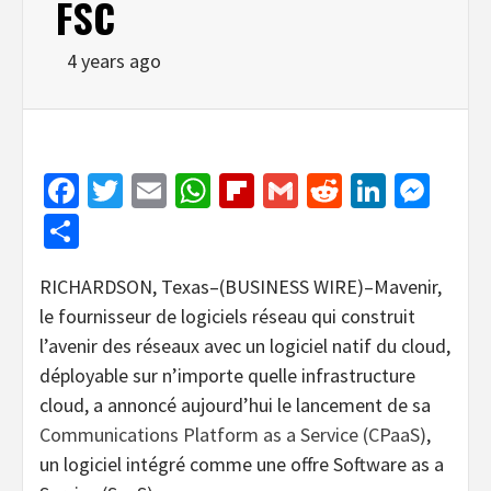
FSC
4 years ago
Facebook
Twitter
Email
WhatsApp
Flipboard
Gmail
Reddit
Linked
Mes
Share
RICHARDSON, Texas–(BUSINESS WIRE)–Mavenir,
le fournisseur de logiciels réseau qui construit
l’avenir des réseaux avec un logiciel natif du cloud,
déployable sur n’importe quelle infrastructure
cloud, a annoncé aujourd’hui le lancement de sa
Communications Platform as a Service (CPaaS)
,
un logiciel intégré comme une offre Software as a