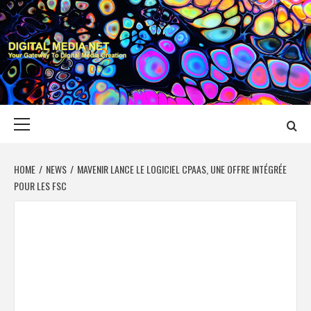
Skip
to
content
DIGITAL MEDIA
YOUR GATEWAY TO DIGITAL MEDIA CREATION
NET
Primary
Menu
HOME
NEWS
MAVENIR LANCE LE LOGICIEL CPAAS, UNE OFFRE INTÉGRÉE
POUR LES FSC