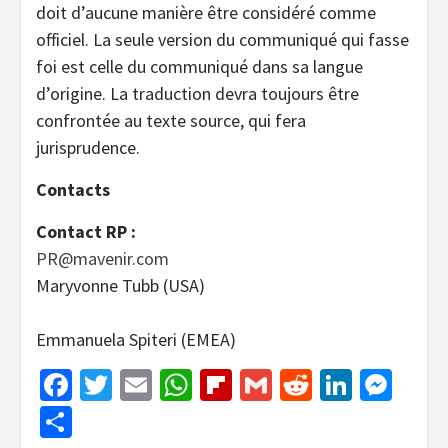
doit d’aucune manière être considéré comme
officiel. La seule version du communiqué qui fasse
foi est celle du communiqué dans sa langue
d’origine. La traduction devra toujours être
confrontée au texte source, qui fera
jurisprudence.
Contacts
Contact RP :
PR@mavenir.com
Maryvonne Tubb (USA)
Emmanuela Spiteri (EMEA)
Facebook
Twitter
Email
WhatsApp
Flipboard
Gmail
Reddit
Linked
Mes
Share