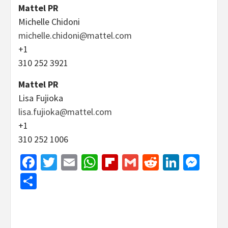
Mattel PR
Michelle Chidoni
michelle.chidoni@mattel.com
+1
310 252 3921
Mattel PR
Lisa Fujioka
lisa.fujioka@mattel.com
+1
310 252 1006
Facebook
Twitter
Email
WhatsApp
Flipboard
Gmail
Reddit
Linked
Mes
Share