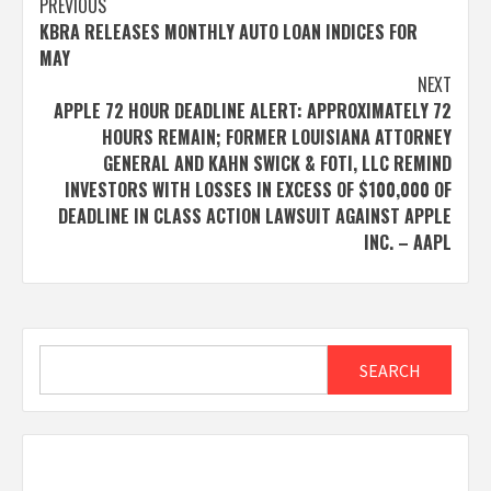
Post
PREVIOUS
KBRA RELEASES MONTHLY AUTO LOAN INDICES FOR
navigation
MAY
NEXT
APPLE 72 HOUR DEADLINE ALERT: APPROXIMATELY 72
HOURS REMAIN; FORMER LOUISIANA ATTORNEY
GENERAL AND KAHN SWICK & FOTI, LLC REMIND
INVESTORS WITH LOSSES IN EXCESS OF $100,000 OF
DEADLINE IN CLASS ACTION LAWSUIT AGAINST APPLE
INC. – AAPL
Search
SEARCH