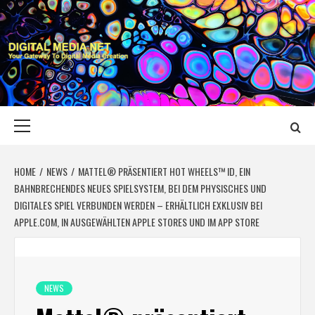
Skip
to
content
DIGITAL MEDIA
YOUR GATEWAY TO DIGITAL MEDIA CREATION
NET
Primary
Menu
HOME
NEWS
MATTEL® PRÄSENTIERT HOT WHEELS™ ID, EIN
BAHNBRECHENDES NEUES SPIELSYSTEM, BEI DEM PHYSISCHES UND
DIGITALES SPIEL VERBUNDEN WERDEN – ERHÄLTLICH EXKLUSIV BEI
APPLE.COM, IN AUSGEWÄHLTEN APPLE STORES UND IM APP STORE
NEWS