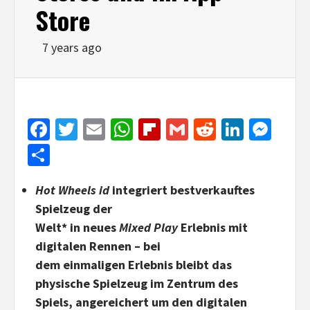
Store
7 years ago
Facebook
Twitter
Email
WhatsApp
Flipboard
Gmail
Reddit
Linked
Mes
Share
Hot Wheels id
integriert bestverkauftes
Spielzeug der
Welt* in neues
Mixed Play
Erlebnis mit
digitalen Rennen – bei
dem einmaligen Erlebnis bleibt das
physische Spielzeug im Zentrum des
Spiels, angereichert um den digitalen