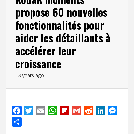
propose 60 nouvelles
fonctionnalités pour
aider les détaillants à
accélérer leur
croissance
3 years ago
Facebook
Twitter
Email
WhatsApp
Flipboard
Gmail
Reddit
Linked
Mes
Share