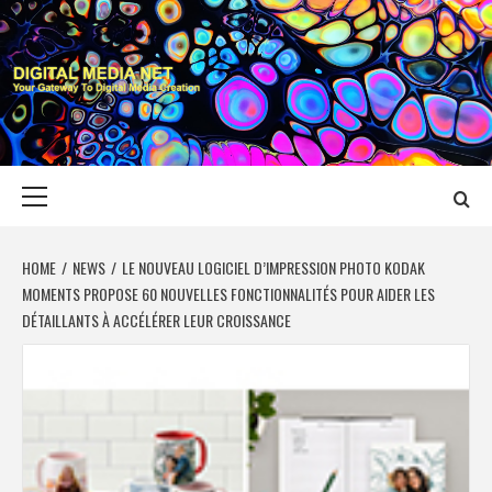
Skip
to
content
DIGITAL MEDIA
YOUR GATEWAY TO DIGITAL MEDIA CREATION
NET
Primary
Menu
HOME
NEWS
LE NOUVEAU LOGICIEL D’IMPRESSION PHOTO KODAK
MOMENTS PROPOSE 60 NOUVELLES FONCTIONNALITÉS POUR AIDER LES
DÉTAILLANTS À ACCÉLÉRER LEUR CROISSANCE