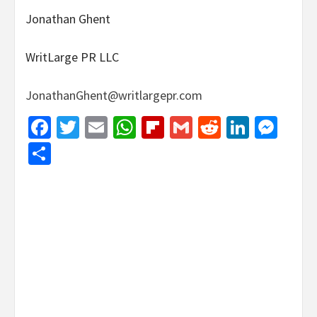
Jonathan Ghent
WritLarge PR LLC
JonathanGhent@writlargepr.com
Facebook
Twitter
Email
WhatsApp
Flipboard
Gmail
Reddit
Linked
Mes
Share