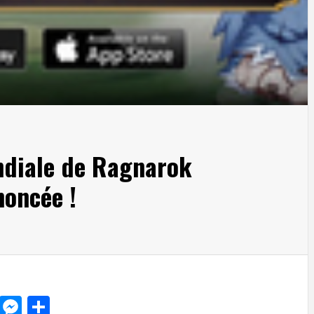
ndiale de Ragnarok
noncée !
d
dit
LinkedIn
Messenger
Share