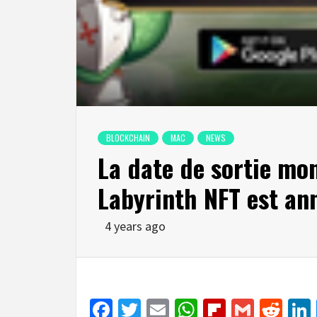
BLOCKCHAIN
MAC
NEWS
La date de sortie mo
Labyrinth NFT est an
4 years ago
Facebook
Twitter
Email
WhatsApp
Flipboar
Gmail
Red