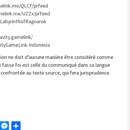
onelink.me/QLCF/prfeed
.onelink.me/UZZx/prfeed
LabyrinthofRagnarok
vity.gamelink/
ityGameLink-Indonesia
tion ne doit d’aucune manière être considéré comme
ui fasse foi est celle du communiqué dans sa langue
 confrontée au texte source, qui fera jurisprudence.
d
dit
LinkedIn
Messenger
Share