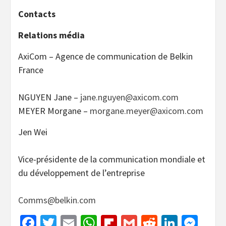
Contacts
Relations média
AxiCom – Agence de communication de Belkin
France
NGUYEN Jane –
jane.nguyen@axicom.com
MEYER Morgane –
morgane.meyer@axicom.com
Jen Wei
Vice-présidente de la communication mondiale et
du développement de l’entreprise
Comms@belkin.com
Facebook
Twitter
Email
WhatsApp
Flipboard
Gmail
Reddit
Linked
Mes