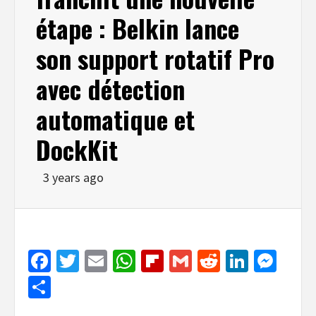
étape : Belkin lance
son support rotatif Pro
avec détection
automatique et
DockKit
3 years ago
Facebook
Twitter
Email
WhatsApp
Flipboard
Gmail
Reddit
Linked
Mes
Share