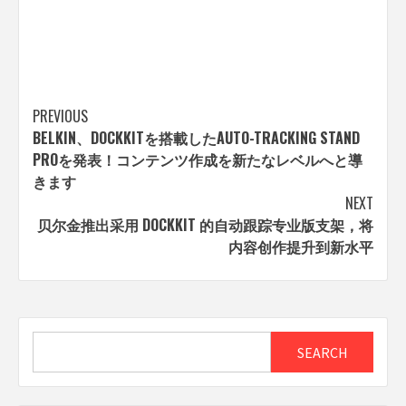
Post
PREVIOUS
BELKIN、DOCKKITを搭載したAUTO-TRACKING STAND
navigation
PROを発表！コンテンツ作成を新たなレベルへと導
きます
NEXT
贝尔金推出采用 DOCKKIT 的自动跟踪专业版支架，将
内容创作提升到新水平
Search
SEARCH