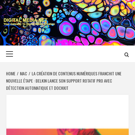
Skip
to
content
DIGITAL MEDIA
YOUR GATEWAY TO DIGITAL MEDIA CREATION
NET
Primary
Menu
HOME
MAC
LA CRÉATION DE CONTENUS NUMÉRIQUES FRANCHIT UNE
NOUVELLE ÉTAPE : BELKIN LANCE SON SUPPORT ROTATIF PRO AVEC
DÉTECTION AUTOMATIQUE ET DOCKKIT