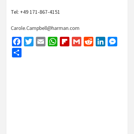
Tel: +49 171-867-4151
Carole.Campbell@harman.com
Facebook
Twitter
Email
WhatsApp
Flipboard
Gmail
Reddit
Linked
Mes
Share