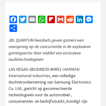
Facebook
Twitter
Email
WhatsApp
Flipboard
Gmail
Reddit
Linked
Mes
Share
JBL QUANTUM-headsets geven gamers een
voorsprong op de concurrentie in de explosieve
gamingsector door middel van exclusieve
audiotechnologieën
LAS VEGAS–(BUSINESS WIRE)–
HARMAN
International Industries
, een volledige
dochteronderneming van Samsung Electronics
Co. Ltd., gericht op geconnecteerde
technologieën voor de automobiel-,
consumenten- en bedrijfsmarkt, kondigt zijn