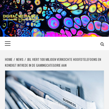
Skip
to
content
DIGITAL MEDIA
YOUR GATEWAY TO DIGITAL MEDIA CREATION
NET
Primary
Menu
HOME
NEWS
JBL VIERT 100 MILJOEN VERKOCHTE HOOFDTELEFOONS EN
KONDIGT INTREDE IN DE GAMINGCATEGORIE AAN