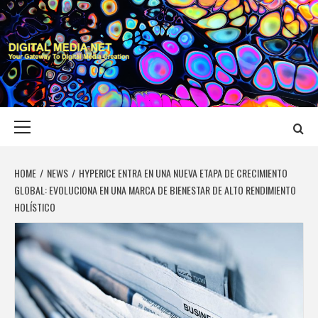
Skip
to
content
DIGITAL MEDIA
YOUR GATEWAY TO DIGITAL MEDIA CREATION
NET
Primary
Menu
HOME
NEWS
HYPERICE ENTRA EN UNA NUEVA ETAPA DE CRECIMIENTO
GLOBAL: EVOLUCIONA EN UNA MARCA DE BIENESTAR DE ALTO RENDIMIENTO
HOLÍSTICO