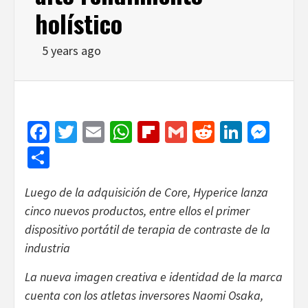
holístico
5 years ago
Facebook
Twitter
Email
WhatsApp
Flipboard
Gmail
Reddit
Linked
Mes
Share
Luego de la adquisición de Core, Hyperice lanza
cinco nuevos productos, entre ellos el primer
dispositivo portátil de terapia de contraste de la
industria
La nueva imagen creativa e identidad de la marca
cuenta con los atletas inversores Naomi Osaka,