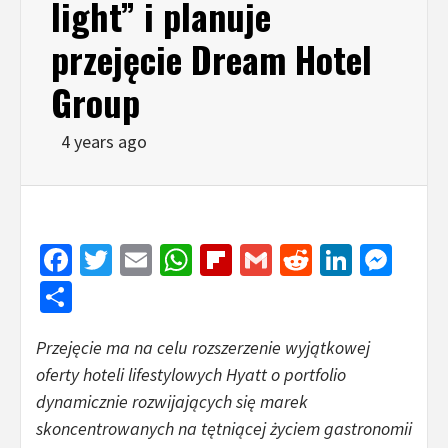
light” i planuje
przejęcie Dream Hotel
Group
4 years ago
Facebook
Twitter
Email
WhatsApp
Flipboard
Gmail
Reddit
Linked
Mes
Share
Przejęcie ma na celu rozszerzenie wyjątkowej
oferty hoteli lifestylowych Hyatt o portfolio
dynamicznie rozwijających się marek
skoncentrowanych na tętniącej życiem gastronomii