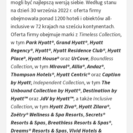
mogli być najlepszą wersją siebie. Według stanu
na dzień 30 września 2022 r. oferta firmy
obejmowała ponad 1200 hoteli i obiektów all-
inclusive w 72 krajach na sześciu kontynentach.
Oferta firmy obejmuje marki z
Timeless Collection
,
w tym
Park Hyatt®
,
Grand Hyatt®
,
Hyatt
Regency®
,
Hyatt®
,
Hyatt Residence Club®
,
Hyatt
Place®
,
Hyatt House®
oraz
UrCove
;
Boundless
Collection
, w tym
Miraval®
,
Alila®
,
Andaz®
,
Thompson Hotels®
,
Hyatt Centric®
oraz
Caption
by Hyatt
;
Independent Collection
, w tym
The
Unbound Collection by Hyatt®
,
Destination by
Hyatt™
oraz
JdV by Hyatt™
; a także
Inclusive
Collection
, w tym
Hyatt Ziva®
,
Hyatt Zilara®
,
Zoëtry® Wellness & Spa Resorts
,
Secrets®
Resorts & Spas
,
Breathless Resorts & Spas®
,
Dreams® Resorts & Spas
,
Vivid Hotels &