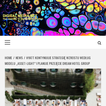
Skip
to
content
DIGITAL MEDIA
YOUR GATEWAY TO DIGITAL MEDIA CREATION
NET
Primary
Menu
HOME
NEWS
HYATT KONTYNUUJE STRATEGIĘ WZROSTU WEDŁUG
MODELU „ASSET-LIGHT” I PLANUJE PRZEJĘCIE DREAM HOTEL GROUP