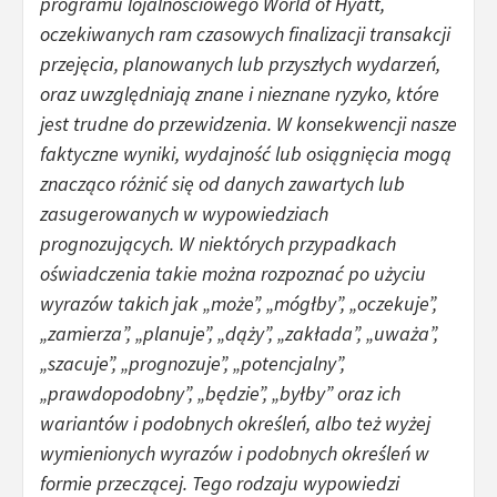
programu lojalnościowego World of Hyatt,
oczekiwanych ram czasowych finalizacji transakcji
przejęcia, planowanych lub przyszłych wydarzeń,
oraz uwzględniają znane i nieznane ryzyko, które
jest trudne do przewidzenia. W konsekwencji nasze
faktyczne wyniki, wydajność lub osiągnięcia mogą
znacząco różnić się od danych zawartych lub
zasugerowanych w wypowiedziach
prognozujących. W niektórych przypadkach
oświadczenia takie można rozpoznać po użyciu
wyrazów takich jak „może”, „mógłby”, „oczekuje”,
„zamierza”, „planuje”, „dąży”, „zakłada”, „uważa”,
„szacuje”, „prognozuje”, „potencjalny”,
„prawdopodobny”, „będzie”, „byłby” oraz ich
wariantów i podobnych określeń, albo też wyżej
wymienionych wyrazów i podobnych określeń w
formie przeczącej. Tego rodzaju wypowiedzi