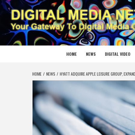
Skip
to
content
DIGITAL
YOUR GATEWAY TO DIGITAL MEDIA CREATION
HOME
NEWS
DIGITAL VIDEO
HOME
NEWS
HYATT ADQUIRE APPLE LEISURE GROUP, EXPAN