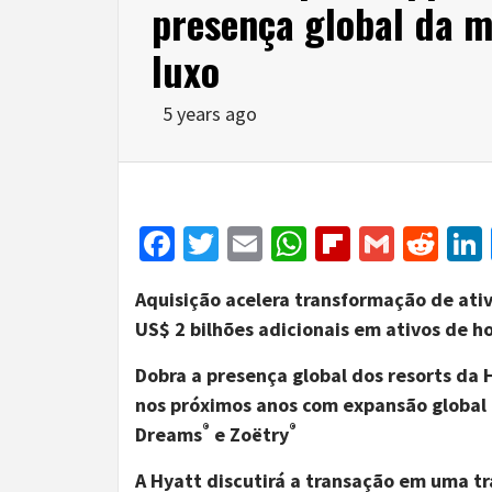
presença global da m
luxo
5 years ago
Facebook
Twitter
Email
WhatsApp
Flipboar
Gmail
Red
Aquisição acelera transformação de ati
US$ 2 bilhões adicionais em ativos de ho
Dobra a presença global dos resorts da 
nos próximos anos com expansão global
®
®
Dreams
e Zoëtry
A Hyatt discutirá a transação em uma t