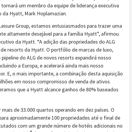
se tornará um membro da equipe de liderança executiva
vo da Hyatt, Mark Hoplamazian.
 Leisure Group, estamos entusiasmados para trazer uma
te altamente desejável para a família Hyatt”, afirmou
ecutivo da Hyatt. “A adição das propriedades do ALG
de resorts da Hyatt. O portfólio de marcas de luxo,
o pipeline do ALG de novos resorts expandirá nosso
cluindo a Europa, e acelerará ainda mais nosso
etor. E, o mais importante, a combinação desta aquisição
 bilhões em nosso compromisso de venda de ativos
speramos que a Hyatt alcance ganhos de 80% baseados
r mais de 33.000 quartos operando em dez países. O
 para aproximadamente 100 propriedades até o final de
ecutados com um grande número de hotéis adicionais no