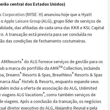
verão central dos Estados Unidos)
s Corporation
(NYSE: H) anunciou hoje que a Hyatt
r o
Apple Leisure Group
(ALG), grupo líder de serviços de
talidade, das afiliadas de cada uma das KKR e KSL Capital
ro. A transação está prevista para ser concluída no
fação das condições de fechamento costumeiras.
®
t AMResorts
do ALG fornece serviços de gestão para os
TM
 sob a marca do portfólio da AMR
Collection, incluindo
®
®
pa, Dreams
Resorts & Spas, Breathless
Resorts & Spas
®
marca Alua
Hotels & Resorts, enquanto expande seus
mbém inclui a oferta de associação do ALG, Unlimited
®
de viagens ALG Vacations
, como também serviços de
de viagens. Após a conclusão da transação, os negócios
ual diretor executivo do ALG, Alejandro Reynal e pela