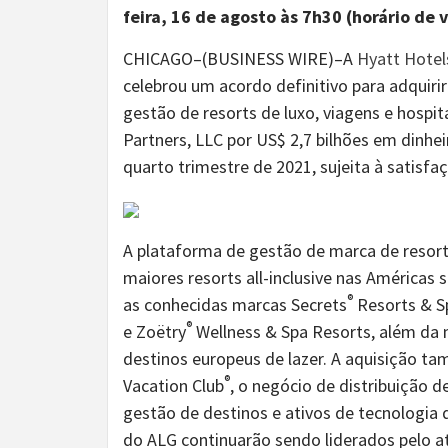
feira, 16 de agosto às 7h30 (horário de 
CHICAGO–(BUSINESS WIRE)–A
Hyatt Hotel
celebrou um acordo definitivo para adquiri
gestão de resorts de luxo, viagens e hospi
Partners, LLC por US$ 2,7 bilhões em dinhei
quarto trimestre de 2021, sujeita à satis
A plataforma de gestão de marca de resor
maiores resorts all-inclusive nas Américas
®
as conhecidas marcas Secrets
Resorts & S
®
e Zoëtry
Wellness & Spa Resorts, além da 
destinos europeus de lazer. A aquisição ta
®
Vacation Club
, o negócio de distribuição 
gestão de destinos e ativos de tecnologia 
do ALG continuarão sendo liderados pelo at