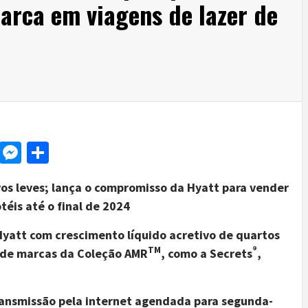
arca em viagens de lazer de
d
dit
LinkedIn
Messenger
Share
vos leves; lança o compromisso da Hyatt para vender
téis até o final de 2024
Hyatt com crescimento líquido acretivo de quartos
TM
®
 de marcas da Coleção AMR
, como a Secrets
,
ransmissão pela internet agendada para segunda-