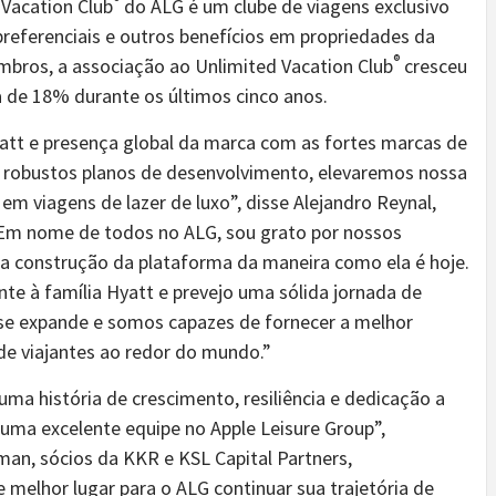
®
Vacation Club
do ALG é um clube de viagens exclusivo
preferenciais e outros benefícios em propriedades da
®
bros, a associação ao Unlimited Vacation Club
cresceu
 de 18% durante os últimos cinco anos.
att e presença global da marca com as fortes marcas de
e robustos planos de desenvolvimento, elevaremos nossa
em viagens de lazer de luxo”, disse Alejandro Reynal,
 “Em nome de todos no ALG, sou grato por nossos
a construção da plataforma da maneira como ela é hoje.
te à família Hyatt e prevejo uma sólida jornada de
 se expande e somos capazes de fornecer a melhor
de viajantes ao redor do mundo.”
a história de crescimento, resiliência e dedicação a
r uma excelente equipe no Apple Leisure Group”,
an, sócios da KKR e KSL Capital Partners,
melhor lugar para o ALG continuar sua trajetória de