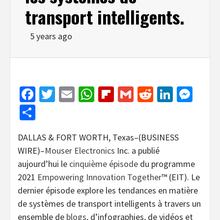
transport intelligents.
5 years ago
Facebook
Twitter
Email
WhatsApp
Flipboard
Gmail
Reddit
Linked
Mes
Share
DALLAS & FORT WORTH, Texas–(BUSINESS
WIRE)–
Mouser Electronics
Inc. a publié
aujourd’hui le
cinquième épisode
du programme
2021
Empowering Innovation Together
™ (EIT). Le
dernier épisode explore les tendances en matière
de systèmes de transport intelligents à travers un
ensemble de
blogs
, d’infographies, de vidéos et