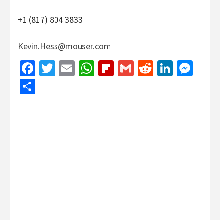
+1 (817) 804 3833
Kevin.Hess@mouser.com
Facebook
Twitter
Email
WhatsApp
Flipboard
Gmail
Reddit
Linked
Mes
Share