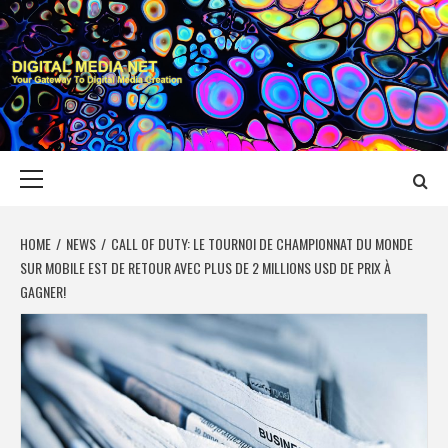
Skip
to
content
DIGITAL MEDIA
YOUR GATEWAY TO DIGITAL MEDIA CREATION
NET
Primary
Menu
HOME
NEWS
CALL OF DUTY: LE TOURNOI DE CHAMPIONNAT DU MONDE
SUR MOBILE EST DE RETOUR AVEC PLUS DE 2 MILLIONS USD DE PRIX À
GAGNER!