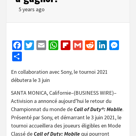
5 years ago
Facebook
Twitter
Email
WhatsApp
Flipboard
Gmail
Reddit
Linked
Mes
Share
En collaboration avec Sony, le tournoi 2021
débutera le 3 juin
SANTA MONICA, Californie–(BUSINESS WIRE)–
Activision a annoncé aujourd’hui le retour du
Championnat du monde de
Call of Duty®: Mobile
.
Présenté par Sony, et démarrant le 3 juin 2021, le
tournoi accueillera des joueurs éligibles en Mode
Classé de
Call of Duty: Mobile
qui pourront