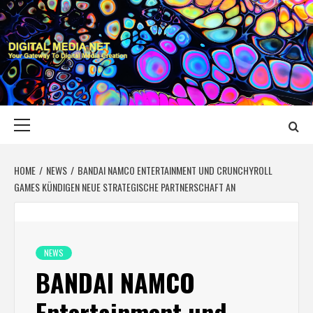
Skip
to
content
DIGITAL MEDIA
YOUR GATEWAY TO DIGITAL MEDIA CREATION
NET
Primary
Menu
HOME
NEWS
BANDAI NAMCO ENTERTAINMENT UND CRUNCHYROLL
GAMES KÜNDIGEN NEUE STRATEGISCHE PARTNERSCHAFT AN
NEWS
BANDAI NAMCO
Entertainment und