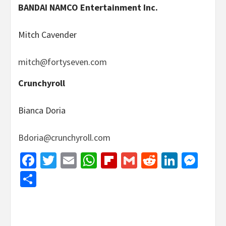
BANDAI NAMCO Entertainment Inc.
Mitch Cavender
mitch@fortyseven.com
Crunchyroll
Bianca Doria
Bdoria@crunchyroll.com
Facebook
Twitter
Email
WhatsApp
Flipboard
Gmail
Reddit
Linked
Mes
Share