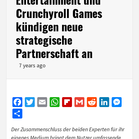
Crunchyroll Games
kündigen neue
strategische
Partnerschaft an
7 years ago
Facebook
Twitter
Email
WhatsApp
Flipboard
Gmail
Reddit
Linked
Mes
Share
Der Zusammenschluss der beiden Experten für ihr
eigenes Medium bringt dem Nutzer umfassende