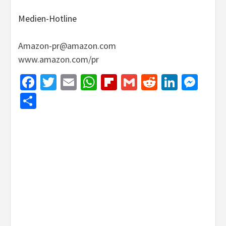
Medien-Hotline
Amazon-pr@amazon.com
www.amazon.com/pr
Facebook
Twitter
Email
WhatsApp
Flipboard
Gmail
Reddit
Linked
Mes
Share