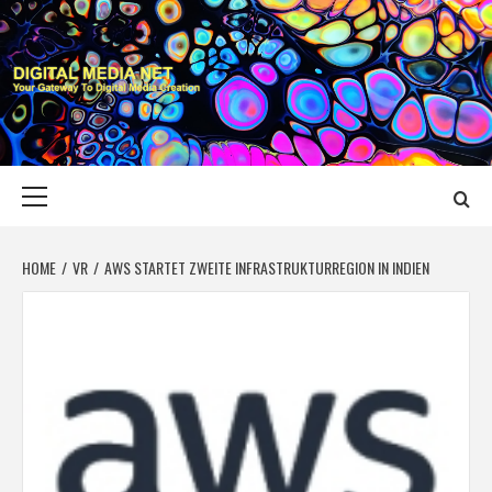
Skip
to
content
DIGITAL MEDIA
YOUR GATEWAY TO DIGITAL MEDIA CREATION
NET
Primary
Menu
HOME
VR
AWS STARTET ZWEITE INFRASTRUKTURREGION IN INDIEN