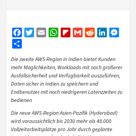
Facebook
Twitter
Email
WhatsApp
Flipboard
Gmail
Reddit
Linked
Mes
Share
Die zweite AWS-Region in Indien bietet Kunden
mehr Möglichkeiten, Workloads mit noch größerer
Ausfallsicherheit und Verfügbarkeit auszuführen,
Daten sicher in Indien zu speichern und
Endbenutzer mit noch niedrigeren Latenzzeiten zu
bedienen
Die neue AWS-Region Asien-Pazifik (Hyderabad)
wird voraussichtlich bis 2030 mehr als 48.000
Vollzeitarbeitsplätze pro Jahr durch geplante