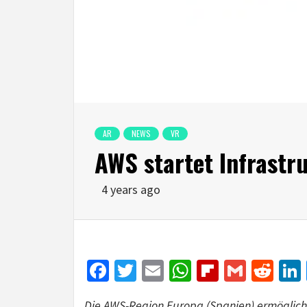
AR
NEWS
VR
AWS startet Infrastr
4 years ago
Facebook
Twitter
Email
WhatsApp
Flipboar
Gmail
Red
Die AWS-Region Europa (Spanien) ermöglicht