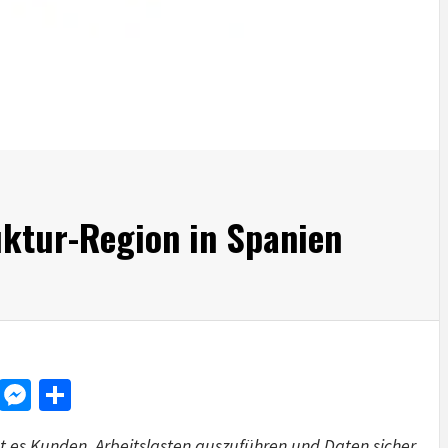
uktur-Region in Spanien
d
dit
LinkedIn
Messenger
Share
 es Kunden, Arbeitslasten auszuführen und Daten sicher