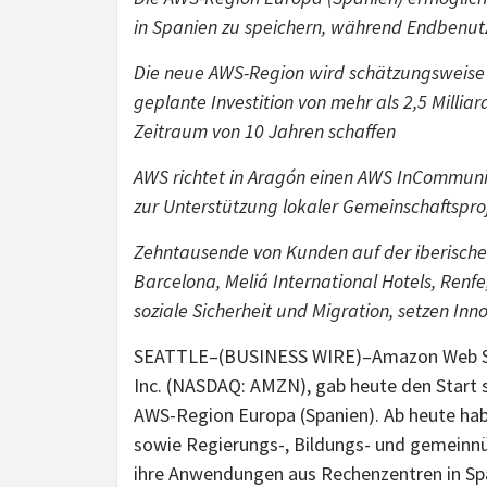
in Spanien zu speichern, während Endbenut
Die neue AWS-Region wird schätzungsweise m
geplante Investition von mehr als 2,5 Milliar
Zeitraum von 10 Jahren schaffen
AWS richtet in Aragón einen AWS InCommunit
zur Unterstützung lokaler Gemeinschaftspro
Zehntausende von Kunden auf der iberischen 
Barcelona, Meliá International Hotels, Renf
soziale Sicherheit und Migration, setzen In
SEATTLE–(BUSINESS WIRE)–Amazon Web Ser
Inc. (NASDAQ: AMZN), gab heute den Start s
AWS-Region Europa (Spanien). Ab heute ha
sowie Regierungs-, Bildungs- und gemeinn
ihre Anwendungen aus Rechenzentren in Sp