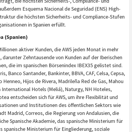
iträgt, die höchsten Sicherheits-, Compliance- und
t außerdem Esquema Nacional de Seguridad (ENS) High-
astruktur die höchsten Sicherheits- und Compliance-Stufen
nisationen in Spanien erfüllt.
a (Spanien)
illionen aktiver Kunden, die AWS jeden Monat in mehr
n, darunter Zehntausende von Kunden auf der Iberischen
n, die im spanischen Börsenindex IBEX35 gelistet sind.
s, Banco Santander, Bankinter, BBVA, CAF, Celsa, Cepsa,
o Henneo, Hijos de Rivera, Madrileña Red de Gas, Mahou
 International Hotels (Meliá), Naturgy, NH Hoteles,
otea entscheiden sich für AWS, um ihre Flexibilität und
sationen und Institutionen des öffentlichen Sektors wie
adt Madrid, Correos, die Regierung von Andalusien, die
iche Spanische Akademie, das spanische Ministerium für
s spanische Ministerium für Eingliederung, soziale