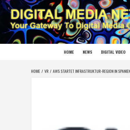
Skip
to
content
DIGITAL
YOUR GATEWAY TO DIGITAL MEDIA CREATION
HOME
NEWS
DIGITAL VIDEO
HOME
VR
AWS STARTET INFRASTRUKTUR-REGION IN SPANIE