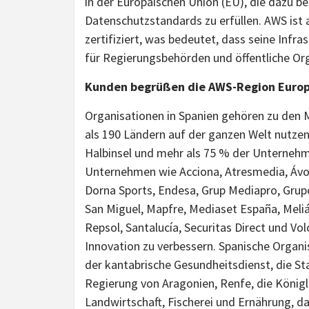
in der Europäischen Union (EU), die dazu be
Datenschutzstandards zu erfüllen. AWS is
zertifiziert, was bedeutet, dass seine Infr
für Regierungsbehörden und öffentliche Orga
Kunden begrüßen die AWS-Region Europ
Organisationen in Spanien gehören zu den M
als 190 Ländern auf der ganzen Welt nutze
Halbinsel und mehr als 75 % der Unternehme
Unternehmen wie Acciona, Atresmedia, Ávori
Dorna Sports, Endesa, Grup Mediapro, Grup
San Miguel, Mapfre, Mediaset España, Meliá
Repsol, Santalucía, Securitas Direct und Vol
Innovation zu verbessern. Spanische Organi
der kantabrische Gesundheitsdienst, die St
Regierung von Aragonien, Renfe, die Königl
Landwirtschaft, Fischerei und Ernährung, da