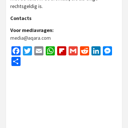
rechtsgeldig is.
Contacts
Voor mediavragen:
media@aqara.com
Facebook
Twitter
Email
WhatsApp
Flipboard
Gmail
Reddit
Linked
Mes
Share