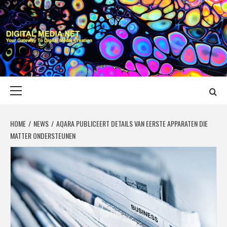
Skip
to
content
DIGITAL MEDIA
YOUR GATEWAY TO DIGITAL MEDIA CREATION
NET
Primary
Menu
HOME
NEWS
AQARA PUBLICEERT DETAILS VAN EERSTE APPARATEN DIE
MATTER ONDERSTEUNEN