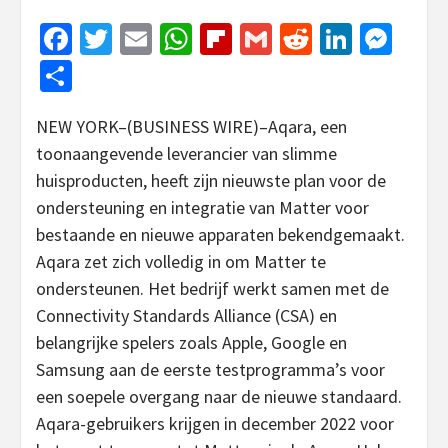
Facebook
Twitter
Email
WhatsApp
Flipboard
Gmail
Reddit
Linked
Mes
Share
NEW YORK–(BUSINESS WIRE)–Aqara, een
toonaangevende leverancier van slimme
huisproducten, heeft zijn nieuwste plan voor de
ondersteuning en integratie van Matter voor
bestaande en nieuwe apparaten bekendgemaakt.
Aqara zet zich volledig in om Matter te
ondersteunen. Het bedrijf werkt samen met de
Connectivity Standards Alliance (CSA) en
belangrijke spelers zoals Apple, Google en
Samsung aan de eerste testprogramma’s voor
een soepele overgang naar de nieuwe standaard.
Aqara-gebruikers krijgen in december 2022 voor