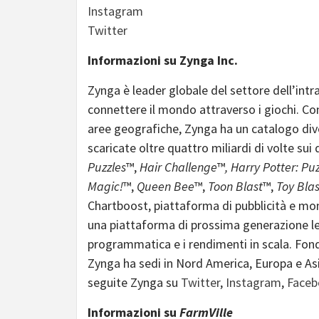
Instagram
Twitter
Informazioni su Zynga Inc.
Zynga è leader globale del settore dell’intr
connettere il mondo attraverso i giochi. Con
aree geografiche, Zynga ha un catalogo diver
scaricate oltre quattro miliardi di volte sui d
Puzzles
™,
Hair Challenge
™
, Harry Potter: Puz
Magic!
™,
Queen Bee
™,
Toon Blast
™,
Toy Blas
Chartboost, piattaforma di pubblicità e mon
una piattaforma di prossima generazione lea
programmatica e i rendimenti in scala. Fonda
Zynga ha sedi in Nord America, Europa e Asia
seguite Zynga su
Twitter
,
Instagram
,
Faceb
Informazioni su
FarmVille