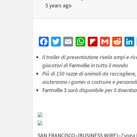
5 years ago
Facebook
Twitter
Email
WhatsApp
Flipboar
Gmail
Red
Il trailer di presentazione rivela ampi e r
giocatori di
Farmville
in tutto il mondo
Più di 150 razze di animali da raccogliere, 
aiuteranno i gamer a costruire e personali
Farmville 3
sarà disponibile per il downloa
SAN FRANCISCO–(BUSINESS WIRE)–
Zynga 