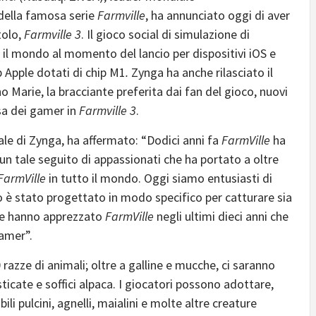
 della famosa serie
Farmville
, ha annunciato oggi di aver
tolo,
Farmville 3
. Il gioco social di simulazione di
o il mondo al momento del lancio per dispositivi iOS e
p Apple dotati di chip M1
.
Zynga ha anche rilasciato il
no Marie, la bracciante preferita dai fan del gioco, nuovi
esa dei gamer in
Farmville 3
.
ale di Zynga, ha affermato: “Dodici anni fa
FarmVille
ha
un tale seguito di appassionati che ha portato a oltre
FarmVille
in tutto il mondo. Oggi siamo entusiasti di
co è stato progettato in modo specifico per catturare sia
che hanno apprezzato
FarmVille
negli ultimi dieci anni che
amer”.
 razze di animali; oltre a galline e mucche, ci saranno
cate e soffici alpaca. I giocatori possono adottare,
bili pulcini, agnelli, maialini e molte altre creature