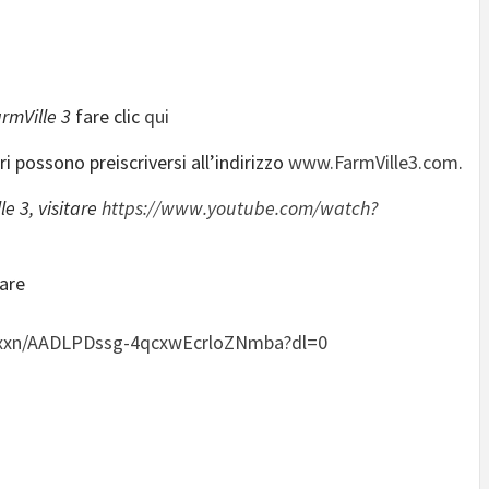
rmVille 3
fare clic
qui
ri possono preiscriversi all’indirizzo
www.FarmVille3.com
.
le 3
, visitare
https://www.youtube.com/watch?
tare
rhxxn/AADLPDssg-4qcxwEcrloZNmba?dl=0