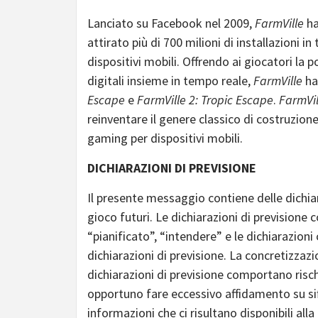
Lanciato su Facebook nel 2009,
FarmVille
ha
attirato più di 700 milioni di installazioni 
dispositivi mobili. Offrendo ai giocatori la po
digitali insieme in tempo reale,
FarmVille
ha 
Escape
e
FarmVille 2: Tropic Escape
.
FarmVil
reinventare il genere classico di costruzio
gaming per dispositivi mobili.
DICHIARAZIONI DI PREVISIONE
Il presente messaggio contiene delle dichiar
gioco futuri. Le dichiarazioni di prevision
“pianificato”, “intendere” e le dichiarazion
dichiarazioni di previsione. La concretizzaz
dichiarazioni di previsione comportano risch
opportuno fare eccessivo affidamento su siff
informazioni che ci risultano disponibili al