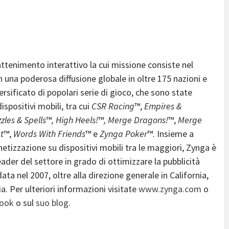
attenimento interattivo la cui missione consiste nel
 una poderosa diffusione globale in oltre 175 nazioni e
sificato di popolari serie di gioco, che sono state
ispositivi mobili, tra cui
CSR Racing
™,
Empires &
zles & Spells
™
, High Heels!
™
, Merge Dragons!
™,
Merge
t
™,
Words With Friends
™ e
Zynga Poker
™. Insieme a
etizzazione su dispositivi mobili tra le maggiori, Zynga è
der del settore in grado di ottimizzare la pubblicità
ta nel 2007, oltre alla direzione generale in California,
. Per ulteriori informazioni visitate
www.zynga.com
o
ook
o sul
suo blog
.