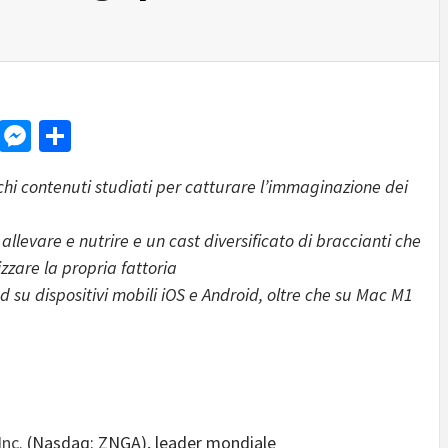
d
dit
LinkedIn
Messenger
Share
icchi contenuti studiati per catturare l’immaginazione dei
allevare e nutrire e un cast diversificato di braccianti che
zzare la propria fattoria
d su dispositivi mobili iOS e Android, oltre che su Mac M1
Inc.
(Nasdaq: ZNGA), leader mondiale