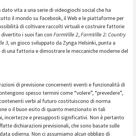
 dato vita a una serie di videogiochi social che
ha
in tutto il mondo su Facebook, il Web e le piattaforme per
ssibilità di coltivare raccolti virtuali e costruire fattorie
divertito i suoi fan con
FarmVille 2
,
FarmVille 2: Country
le 3,
un gioco
sviluppato da Zynga Helsinki, punta a
ne di una fattoria e dimostrare le meccaniche moderne del
azioni di previsione concernenti eventi e funzionalità di
e contengono spesso termini come “volere”, “prevedere”,
i contenenti verbi al futuro costituiscono di norma
ione o il buon esito di quanto menzionato in tali
i, incertezze e presupposti significativi. Non è pertanto
atte dichiarazioni previsionali, che sono basate sulle
la data odierna. Non ci assumiamo alcun obbligo di