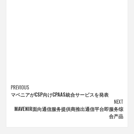
Post
PREVIOUS
マベニアがCSP向けCPAAS統合サービスを発表
navigation
NEXT
MAVENIR面向通信服务提供商推出通信平台即服务综
合产品