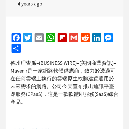
4 years ago
Facebook
Twitter
Email
WhatsApp
Flipboard
Gmail
Reddit
Linked
Mes
Share
德州理查孫–(BUSINESS WIRE)–(美國商業資訊)–
Mavenir是一家網路軟體供應商，致力於透過可
在任何雲端上執行的雲端原生軟體建置適用於
未來需求的網路。公司今天宣布推出
通訊平臺
即服務(CPaaS)
，這是一款軟體即服務(SaaS)綜合
產品。