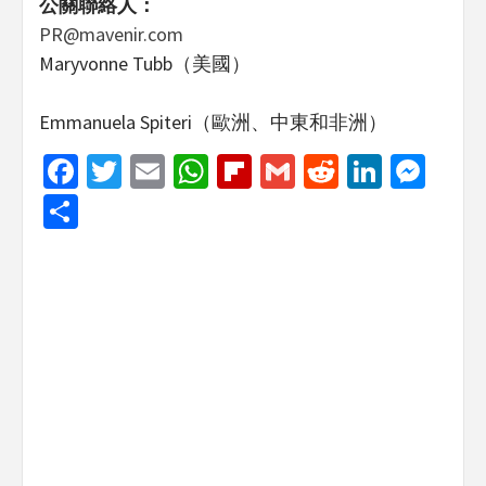
公關聯絡人：
PR@mavenir.com
Maryvonne Tubb（美國）
Emmanuela Spiteri（歐洲、中東和非洲）
Facebook
Twitter
Email
WhatsApp
Flipboard
Gmail
Reddit
Linked
Mes
Share