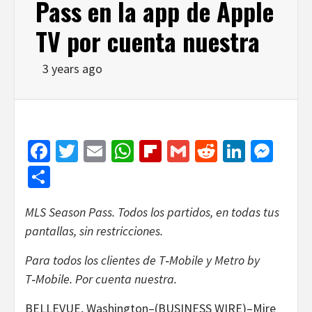
Pass en la app de Apple
TV por cuenta nuestra
3 years ago
Facebook
Twitter
Email
WhatsApp
Flipboard
Gmail
Reddit
Linked
Mes
Share
MLS Season Pass. Todos los partidos, en todas tus
pantallas, sin restricciones.
Para todos los clientes de T‑Mobile y Metro by
T‑Mobile. Por cuenta nuestra.
BELLEVUE, Washington–(BUSINESS WIRE)–Mire