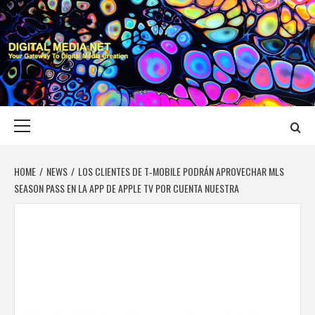
Skip
to
content
DIGITAL MEDIA
YOUR GATEWAY TO DIGITAL MEDIA CREATION
NET
Primary
Menu
HOME
NEWS
LOS CLIENTES DE T‑MOBILE PODRÁN APROVECHAR MLS
SEASON PASS EN LA APP DE APPLE TV POR CUENTA NUESTRA