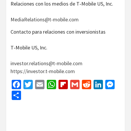
Relaciones con los medios de T‑Mobile US, Inc.
MediaRelations@t-mobile.com
Contacto para relaciones con inversionistas
T‑Mobile US, Inc.
investor.relations@t-mobile.com
https://investor.t-mobile.com
Facebook
Twitter
Email
WhatsApp
Flipboard
Gmail
Reddit
Linked
Mes
Share