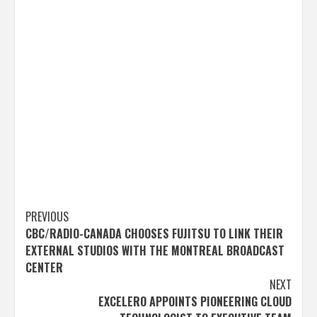
Post
PREVIOUS
CBC/RADIO-CANADA CHOOSES FUJITSU TO LINK THEIR
navigation
EXTERNAL STUDIOS WITH THE MONTREAL BROADCAST
CENTER
NEXT
EXCELERO APPOINTS PIONEERING CLOUD