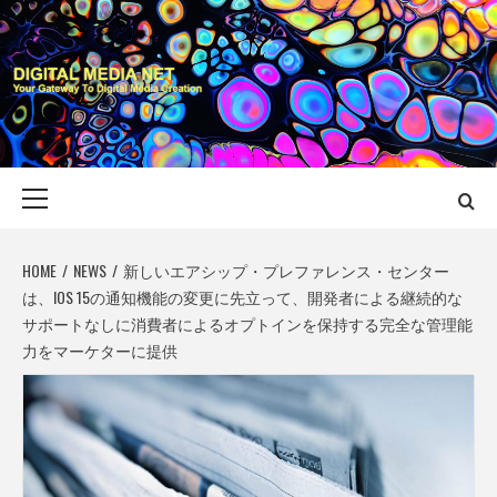
Skip
to
content
DIGITAL MEDIA
YOUR GATEWAY TO DIGITAL MEDIA CREATION
NET
Primary
Menu
HOME
NEWS
新しいエアシップ・プレファレンス・センター
は、IOS 15の通知機能の変更に先立って、開発者による継続的な
サポートなしに消費者によるオプトインを保持する完全な管理能
力をマーケターに提供