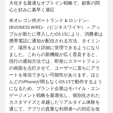
大化する最適なオプトイン戦略で、顧客の関
心と好みに素早く適応
米オレゴン州ポートランド & ロンドン–
(BUSINESS WIRE)–（ビジネスワイヤ） — アッ
プルが新たに導入したiOS 15により、消費者は
携帯電話に通知が配信される方法、タイミン
グ、場所をより詳細に管理できるようになり
ました。これらの新機能が広く普及すると、
現行の通知方法では、即座にスマートフォン
の画面を点灯させて、ユーザーに直ちにアラ
ートを発信できない可能性があります。ほと
んどのiPhoneが間もなくiOS 15で動作するよう
になるため、ブランド企業はモバイル・エン
ゲージメント戦略を最適化し、個別化された
カスタマイズと卓越したリアルタイム体験を
通じて、アプリの貴重な利用者への対応を改