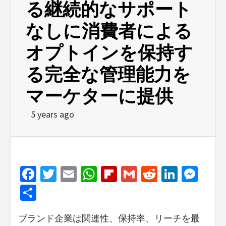
る継続的なサポート
なしに消費者による
オプトインを保持す
る完全な管理能力を
マーケターに提供
5 years ago
Facebook
Twitter
Email
WhatsApp
Flipboard
Gmail
Reddit
Linked
Mes
Share
ブランド企業は関連性、保持率、リーチを最